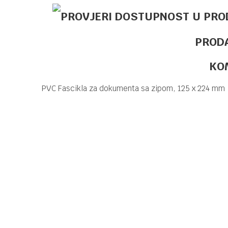
PROD
KO
PVC Fascikla za dokumenta sa zipom, 125 x 224 mm
Kategorija
REGISTRATORI I
Brend
OFFISHOP
Ime/Nadimak
Poruka