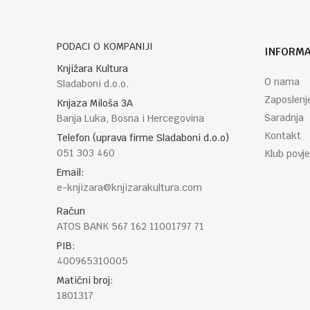
POŠALJI
PODACI O KOMPANIJI
INFORMA
Knjižara Kultura
O nama
Sladaboni d.o.o.
Zaposlenj
Knjaza Miloša 3A
Saradnja
Banja Luka, Bosna i Hercegovina
Kontakt
Telefon (uprava firme Sladaboni d.o.o)
051 303 460
Klub povje
Email:
e-knjizara@knjizarakultura.com
Račun
ATOS BANK 567 162 11001797 71
PIB:
400965310005
Matični broj:
1801317