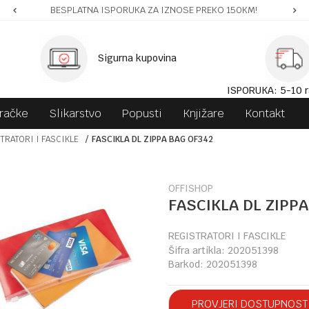
BESPLATNA ISPORUKA ZA IZNOSE PREKO 150KM!
Sigurna kupovina
ISPORUKA: 5-10 r
gračke
Slikarstvo
Popusti
Knjižare
Kontakt
TRATORI I FASCIKLE
FASCIKLA DL ZIPPA BAG OF342
OFFISHOP
FASCIKLA DL ZIPPA
REGISTRATORI I FASCIKLE
Šifra artikla:
202051398
Barkod:
202051398
PROVJERI DOSTUPNOST