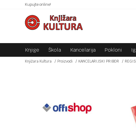
 10KM!
Kupujte online!
SIGURNO PLAĆANJE PLATNIM KARTICAMA!
Knjige
Škola
Kancelarija
Pokloni
I
Knjižara Kultura
Proizvodi
KANCELARIJSKI PRIBOR
REGIS