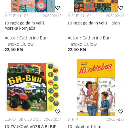
DJEČJE KNJIGE
206202442
DJEČJE KNJIGE
206202443
10 razloga da ih voliš -
10 razloga da ih voliš - Slon
Morska kornjača
Autor :
Catherine Barr,
Autor :
Catherine Barr,
Hanako Clulow
Hanako Clulow
22,50
KM
22,50
KM
UZRAST OD 0 DO 2 GODINE
206243124
STRIP
206274197
10 ZVUKOVA VOZILA BI BIP
10. oktobar 1 tom