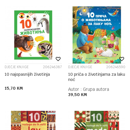
DJEČJE KNJIGE
206246387
DJEČJE KNJIGE
206246590
10 najopasnijih životinja
10 priča o životinjama za laku
noć
15,70
KM
Autor :
Grupa autora
39,50
KM