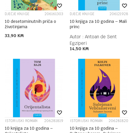
DJEČJE KNJIGE
206161303
DJEČJE KNJIGE
206121928
10 desetominutnih priča o
10 knjiga za 10 godina – Mali
životinjama
princ
33,90
KM
Autor :
Antoan de Sent
Egziperi
14,50
KM
ISTORIJSKI ROMAN
206281819
ISTORIJSKI ROMAN
206281820
10 knjiga za 10 godina –
10 knjiga za 10 godina –