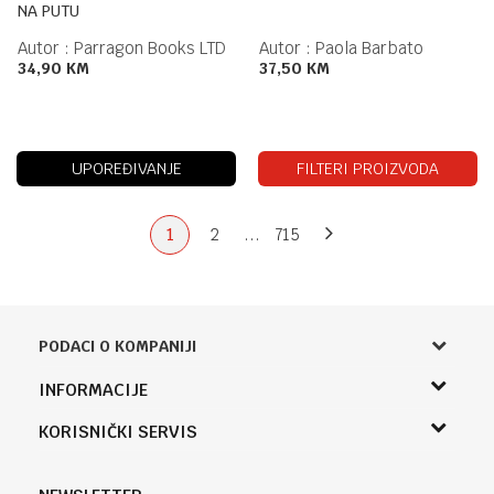
NA PUTU
Autor :
Parragon Books LTD
Autor :
Paola Barbato
34,90
KM
37,50
KM
UPOREĐIVANJE
FILTERI PROIZVODA
1
2
...
715
PODACI O KOMPANIJI
Knjižara Kultura
INFORMACIJE
Sladaboni d.o.o.
O nama
KORISNIČKI SERVIS
Knjaza Miloša 3A
Zaposlenje
Banja Luka, Bosna i Hercegovina
Uslovi korišćenja i prodaje
Saradnja
Telefon (uprava firme Sladaboni d.o.o)
Politika privatnosti