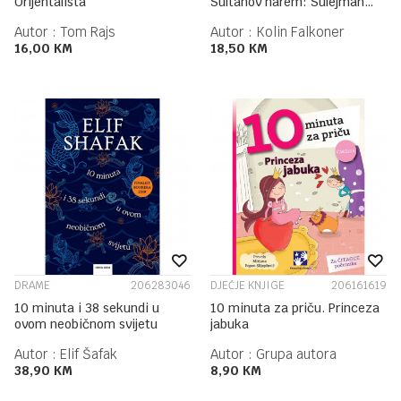
Orijentalista
Sultanov harem: Sulejman
Veličanstveni
Autor :
Tom Rajs
Autor :
Kolin Falkoner
16,00
KM
18,50
KM
DRAME
206283046
DJEČJE KNJIGE
206161619
10 minuta i 38 sekundi u
10 minuta za priču. Princeza
ovom neobičnom svijetu
jabuka
Autor :
Elif Šafak
Autor :
Grupa autora
38,90
KM
8,90
KM