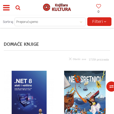
0
BESPLATNA ISPORUKA ZA IZNOSE PREKO 150KM!
Filteri
Sortiraj
DOMAĆE KNJIGE
Obriši sve
17159
proizvoda