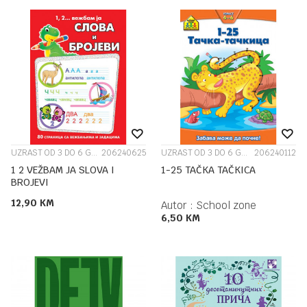
UZRAST OD 3 DO 6 GODINA
206240625
UZRAST OD 3 DO 6 GODINA
206240112
1 2 VEŽBAM JA SLOVA I
1-25 TAČKA TAČKICA
BROJEVI
12,90
KM
Autor :
School zone
6,50
KM