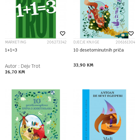
MARKETING
206273342
DJEČJE KNJIGE
206161304
1+1=3
10 desetominutnih priča
33,90
KM
Autor :
Dejv Trot
26,70
KM