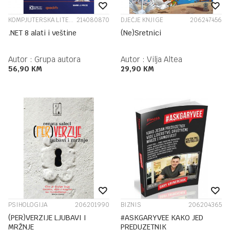
KOMPJUTERSKA LITERATURA
214080870
DJEČJE KNJIGE
206247456
.NET 8 alati i veštine
(Ne)Sretnici
Autor :
Grupa autora
Autor :
Vilja Altea
56,90
KM
29,90
KM
PSIHOLOGIJA
206201990
BIZNIS
206204365
(PER)VERZIJE LJUBAVI I
#ASKGARYVEE KAKO JED
MRŽNJE
PREDUZETNIK