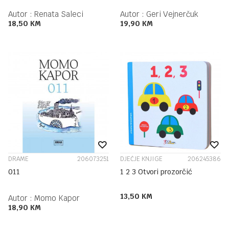
Autor :
Renata Saleci
Autor :
Geri Vejnerčuk
18,50
KM
19,90
KM
DRAME
206073251
DJEČJE KNJIGE
206245386
011
1 2 3 Otvori prozorčić
13,50
KM
Autor :
Momo Kapor
18,90
KM