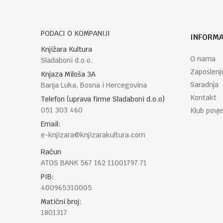
PODACI O KOMPANIJI
INFORMA
POŠALJI
Knjižara Kultura
O nama
Sladaboni d.o.o.
Zaposlenj
Knjaza Miloša 3A
Saradnja
Banja Luka, Bosna i Hercegovina
Kontakt
Telefon (uprava firme Sladaboni d.o.o)
051 303 460
Klub povje
Email:
e-knjizara@knjizarakultura.com
Račun
ATOS BANK 567 162 11001797 71
PIB:
400965310005
Matični broj:
1801317