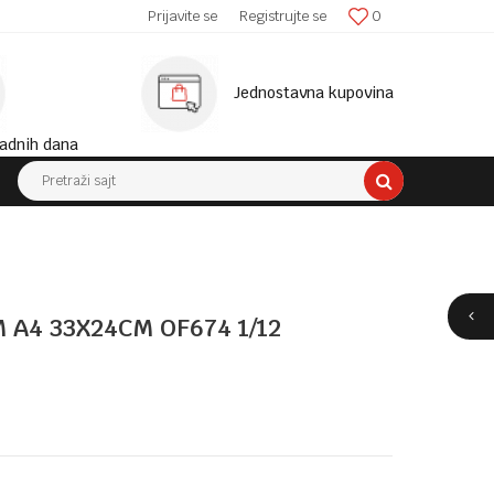
SIGURNA ISPORUKA!
Prijavite se
Registrujte se
0
MINIM
Jednostavna kupovina
adnih dana
Pretraži sajt
 A4 33X24CM OF674 1/12