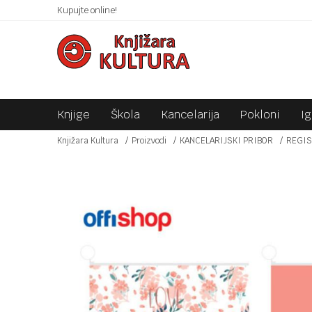
 10KM!
Kupujte online!
SIGURNO PLAĆANJE PLATNIM KARTICAMA!
Knjige
Škola
Kancelarija
Pokloni
I
Knjižara Kultura
Proizvodi
KANCELARIJSKI PRIBOR
REGIS