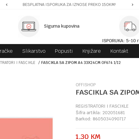
BESPLATNA ISPORUKA ZA IZNOSE PREKO 150KM!
Sigurna kupovina
ISPORUKA: 5-10 r
gračke
Slikarstvo
Popusti
Knjižare
Kontakt
TRATORI I FASCIKLE
FASCIKLA SA ZIPOM A4 33X24CM OF674 1/12
OFFISHOP
FASCIKLA SA ZIPOM
REGISTRATORI I FASCIKLE
Šifra artikla:
202051681
Barkod:
8605034090717
1,30
KM