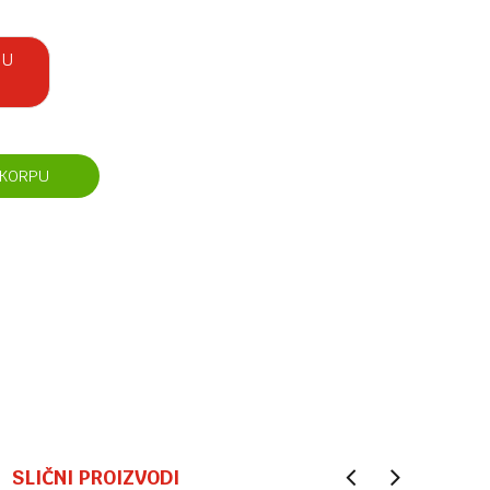
 U
 KORPU
SLIČNI PROIZVODI