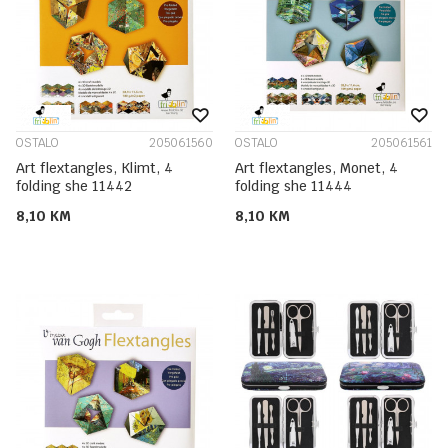
OSTALO
205061560
OSTALO
205061561
Art flextangles, Klimt, 4
Art flextangles, Monet, 4
folding she 11442
folding she 11444
8,10
KM
8,10
KM