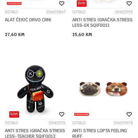
OSTALO
204103867
OSTALO
204115700
ALAT ČEKIĆ DRVO CRNI
ANTI STRES IGRAČKA STRESS
LESS-EX SQIF0011
27,60
KM
15,60
KM
OSTALO
204115701
OSTALO
204109676
ANTI STRES IGRAČKA STRESS
ANTI STRES LOPTA FEELING
LESS-TEACHER SQIF0012
RUFF