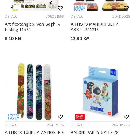
OSTALO
205061559
OSTALO
204115023
Art flextangles, Van Gogh, 4
ARTISTS MANIKIR SET 4
folding 11441
ASST LP74214
8,10
KM
12,80
KM
OSTALO
204115024
OSTALO
204116229
ARTISTS TURPIJA ZA NOKTE 4
BALONI PARTY 5/1 LET'S