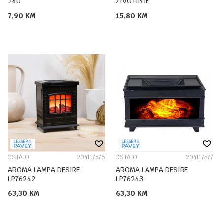
24U
ŽIVOTINJE
7,90
KM
15,80
KM
OSTALO
204117576
OSTALO
204117577
AROMA LAMPA DESIRE
AROMA LAMPA DESIRE
LP76242
LP76243
63,30
KM
63,30
KM