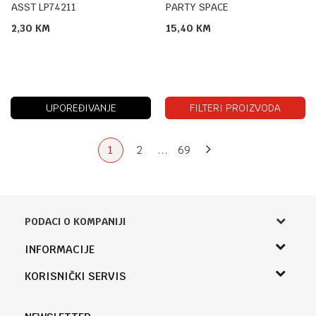
ASST LP74211
PARTY SPACE
2,30
KM
15,40
KM
UPOREĐIVANJE
FILTERI PROIZVODA
1
2
...
69
PODACI O KOMPANIJI
Knjižara Kultura
INFORMACIJE
Sladaboni d.o.o.
O nama
KORISNIČKI SERVIS
Knjaza Miloša 3A
Zaposlenje
Banja Luka, Bosna i Hercegovina
Uslovi korišćenja i prodaje
Saradnja
Telefon (uprava firme Sladaboni d.o.o)
Politika privatnosti