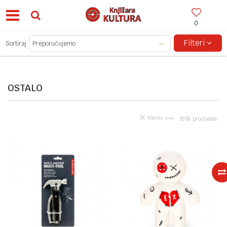
0
BESPLATNA ISPORUKA ZA IZNOSE PREKO 150KM!
Filteri
Sortiraj
OSTALO
Obriši sve
1656
proizvoda