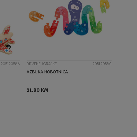
UPOREDI
205120586
DRVENE IGRAČKE
205120580
AZBUKA HOBOTNICA
21,80
KM
DODAJ U KORPU