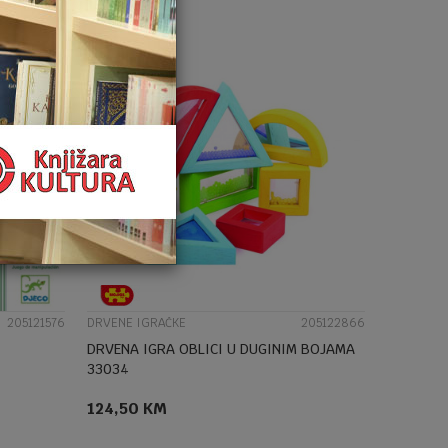
UPOREDI
205121576
DRVENE IGRAČKE
205122866
DRVENA IGRA OBLICI U DUGINIM BOJAMA
33034
124,50
KM