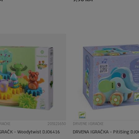
DODAJ U KORPU
DODAJ U KORPU
UPOREDI
UPOREDI
RAČKE
205121650
DRVENE IGRAČKE
GRAČK - Woodytwist DJ06416
DRVENA IGRAČKA 