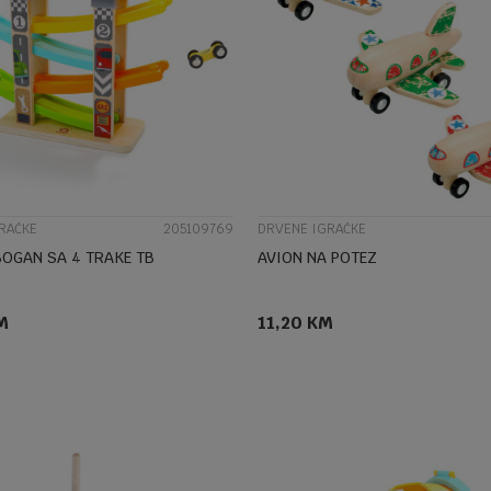
UPOREDI
UPOREDI
RAČKE
205109769
DRVENE IGRAČKE
OGAN SA 4 TRAKE TB
AVION NA POTEZ
M
11,20
KM
DODAJ U KORPU
DODAJ U KORPU