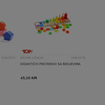
UPOREDI
205109771
DRVENE IGRAČKE
205109778
DIDAKTIČKI PRSTENOVI SA BROJEVIMA
45,10
KM
DODAJ U KORPU