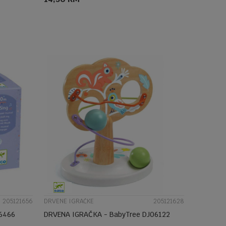
DODAJ U KORPU
UPOREDI
205121656
DRVENE IGRAČKE
205121628
- PitiSing DJ06466
DRVENA IGRAČKA - BabyTree DJ06122