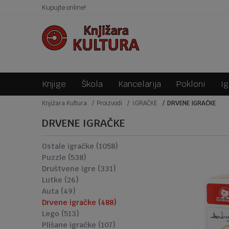
KO 150KM!
Kupujte online!
SIGURNA ISPORUKA!
Knjige
Škola
Kancelarija
Pokloni
I
Knjižara Kultura
Proizvodi
IGRAČKE
DRVENE IGRAČKE
DRVENE IGRAČKE
ostale igračke
(1058)
puzzle
(538)
društvene igre
(331)
lutke
(26)
auta
(49)
drvene igračke
(488)
lego
(513)
plišane igračke
(107)