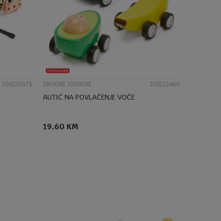
UPOREDI
205120673
DRVENE IGRAČKE
205122480
AUTIĆ NA POVLAČENJE VOĆE
19,60
KM
DODAJ U KORPU