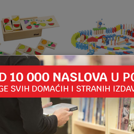
UPOREDI
UPOREDI
RAČKE
205120582
DRVENE IGRAČKE
OĆE 28 KOM
DOMINE ŽIVOTINJE TB6995
M
53,50
KM
DODAJ U KORPU
DODAJ U KORPU