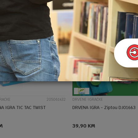
UPOREDI
UPOREDI
RAČKE
205061432
DRVENE IGRAČKE
A IGRA TIC TAC TWIST
DRVENA IGRA - Ziptou DJ01663
M
39,90
KM