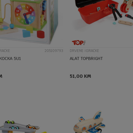
UPOREDI
UPOREDI
RAČKE
205109793
DRVENE IGRAČKE
 KOCKA 5U1
ALAT TOPBRIGHT
M
51,00
KM
DODAJ U KORPU
DODAJ U KORPU