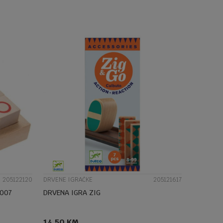
DODAJ U KORPU
UPOREDI
205122120
DRVENE IGRAČKE
205121617
2007
DRVENA IGRA ZIG
14,50
KM