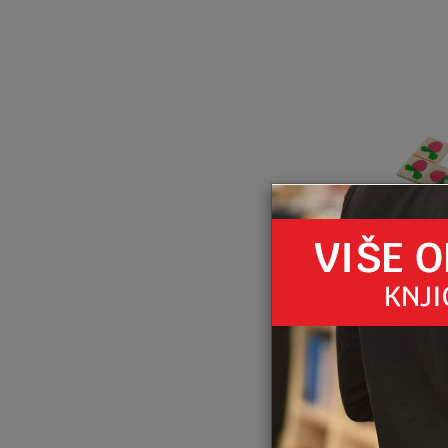
DRVENE IG
DOMINE V
18,80
K