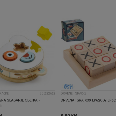
DODAJ U KORPU
DODAJ U KORPU
UPOREDI
UPOREDI
RAČKE
205122612
DRVENE IGRAČKE
GRA SLAGANJE OBLIKA -
DRVENA IGRA X0X LP62007 LP6
mi
M
9,90
KM