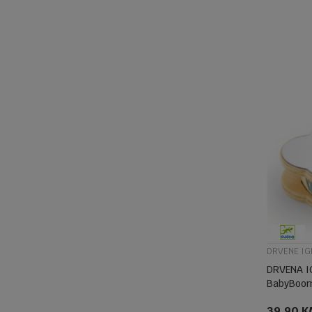
DRVENE IG
DRVENA I
BabyBoo
39,90
K