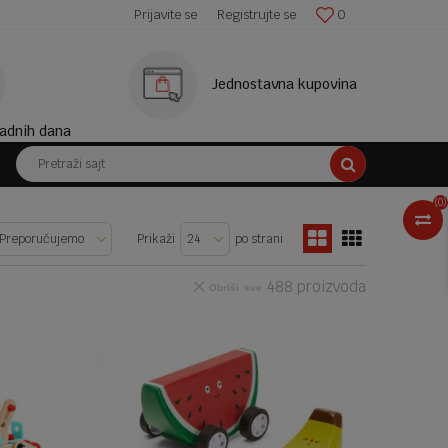
SIGURNO PLAĆANJE PLATNIM KARTICAMA!
Prijavite se
Registrujte se
0
Jednostavna kupovina
adnih dana
Pretraži sajt
(
0
)
Prikaži
po strani
488
proizvoda
Obriši sve