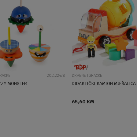
UPOREDI
UPOREDI
RAČKE
205122478
DRVENE IGRAČKE
ZZY MONSTER
DIDAKTIČKI KAMION MJEŠALICA
65,60
KM
DODAJ U KORPU
DODAJ U KORPU