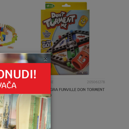
UPOREDI
×
205109779
DRVENE IGRAČKE
205061278
DRUŠTVENA IGRA FUNVILLE DON TORMENT
ME ON THE GO
10,90
KM
DODAJ U KORPU