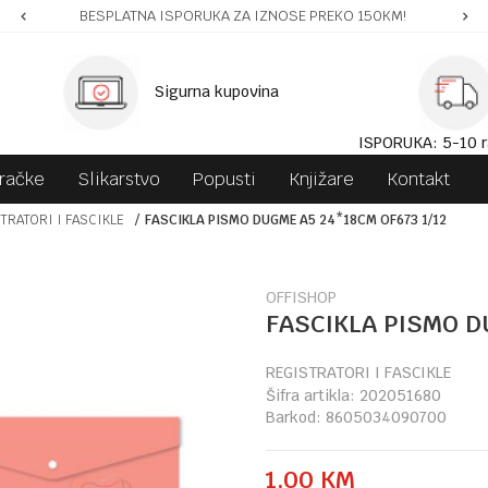
BESPLATNA ISPORUKA ZA IZNOSE PREKO 150KM!
Sigurna kupovina
ISPORUKA: 5-10 r
gračke
Slikarstvo
Popusti
Knjižare
Kontakt
TRATORI I FASCIKLE
FASCIKLA PISMO DUGME A5 24*18CM OF673 1/12
OFFISHOP
FASCIKLA PISMO D
REGISTRATORI I FASCIKLE
Šifra artikla:
202051680
Barkod:
8605034090700
1,00
KM