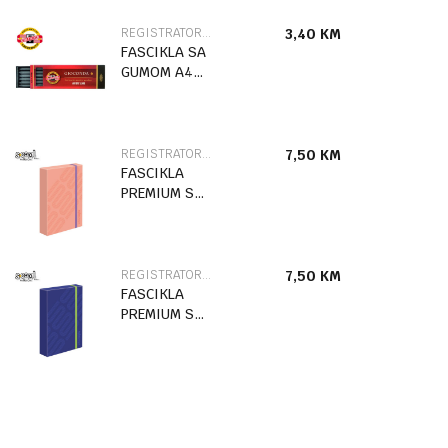
REGISTRATORI I FASCIKLE
3,40
KM
FASCIKLA SA
GUMOM A4
STITCH
86504
REGISTRATORI I FASCIKLE
7,50
KM
FASCIKLA
PREMIUM SA
GUMOM
URBAN STYLE
SC2770
REGISTRATORI I FASCIKLE
7,50
KM
FASCIKLA
PREMIUM SA
GUMOM
URBAN STYLE
SC2769