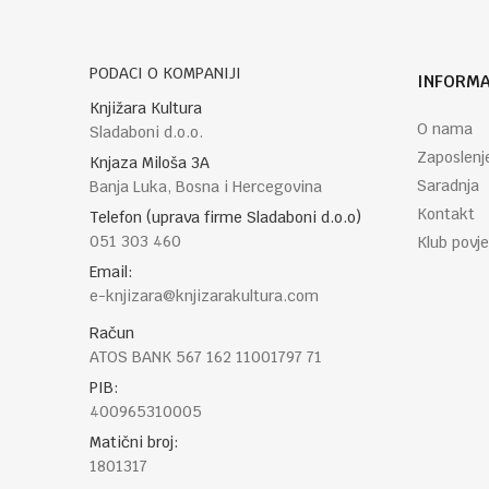
PODACI O KOMPANIJI
INFORMA
POŠALJI
Knjižara Kultura
O nama
Sladaboni d.o.o.
Zaposlenj
Knjaza Miloša 3A
Saradnja
Banja Luka, Bosna i Hercegovina
Kontakt
Telefon (uprava firme Sladaboni d.o.o)
051 303 460
Klub povje
Email:
e-knjizara@knjizarakultura.com
Račun
ATOS BANK 567 162 11001797 71
PIB:
400965310005
Matični broj:
1801317