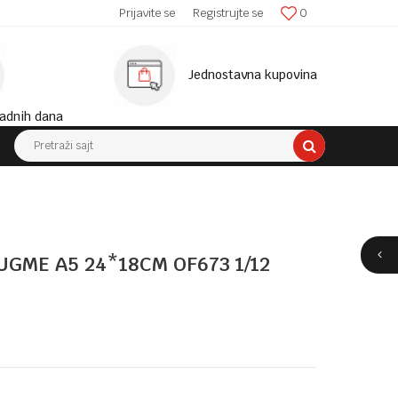
SIGURNA ISPORUKA!
Prijavite se
Registrujte se
0
MINIM
Jednostavna kupovina
adnih dana
Pretraži sajt
UGME A5 24*18CM OF673 1/12