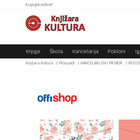
 10KM!
Kupujte online!
SIGURNO PLAĆANJE PLATNIM KARTICAMA!
Knjige
Škola
Kancelarija
Pokloni
I
Knjižara Kultura
Proizvodi
KANCELARIJSKI PRIBOR
REGIS