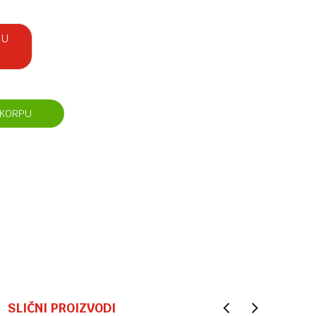
 U
 KORPU
SLIČNI PROIZVODI