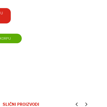
 U
 KORPU
SLIČNI PROIZVODI