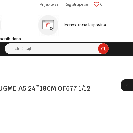
SIGURNA ISPORUKA!
Prijavite se
Registrujte se
0
MINIM
Jednostavna kupovina
adnih dana
Pretraži sajt
UGME A5 24*18CM OF677 1/12