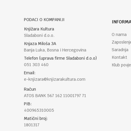
PODACI O KOMPANIJI
INFORMA
POŠALJI
Knjižara Kultura
O nama
Sladaboni d.o.o.
Zaposlenj
Knjaza Miloša 3A
Saradnja
Banja Luka, Bosna i Hercegovina
Kontakt
Telefon (uprava firme Sladaboni d.o.o)
051 303 460
Klub povje
Email:
e-knjizara@knjizarakultura.com
Račun
ATOS BANK 567 162 11001797 71
PIB:
400965310005
Matični broj:
1801317