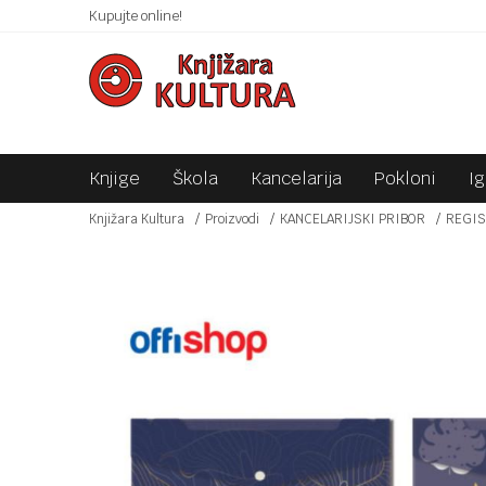
 10KM!
Kupujte online!
SIGURNO PLAĆANJE PLATNIM KARTICAMA!
Knjige
Škola
Kancelarija
Pokloni
I
Knjižara Kultura
Proizvodi
KANCELARIJSKI PRIBOR
REGIS