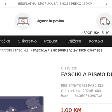
BESPLATNA ISPORUKA ZA IZNOSE PREKO 150KM!
Sigurna kupovina
ISPORUKA: 5-10 r
gračke
Slikarstvo
Popusti
Knjižare
Kontakt
TRATORI I FASCIKLE
FASCIKLA PISMO DUGME A5 24*18CM OF677 1/12
OFFISHOP
FASCIKLA PISMO D
REGISTRATORI I FASCIKLE
Šifra artikla:
202051683
Barkod:
8605034090748
1,00
KM