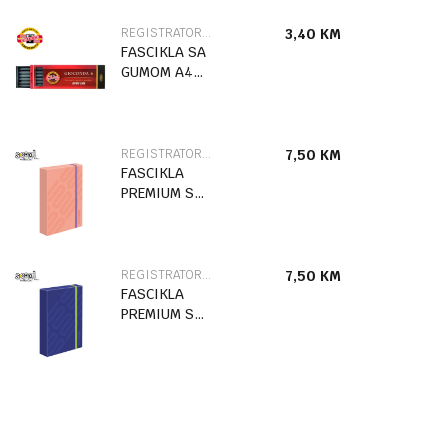
REGISTRATORI I FASCIKLE
3,40
KM
FASCIKLA SA
GUMOM A4
STITCH
86504
REGISTRATORI I FASCIKLE
7,50
KM
FASCIKLA
PREMIUM SA
GUMOM
URBAN STYLE
SC2770
REGISTRATORI I FASCIKLE
7,50
KM
FASCIKLA
PREMIUM SA
GUMOM
URBAN STYLE
SC2769