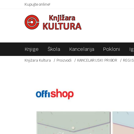
 10KM!
Kupujte online!
SIGURNO PLAĆANJE PLATNIM KARTICAMA!
Knjige
Škola
Kancelarija
Pokloni
I
Knjižara Kultura
Proizvodi
KANCELARIJSKI PRIBOR
REGIS