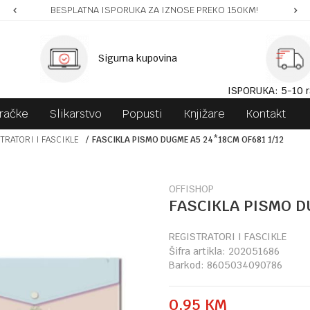
BESPLATNA ISPORUKA ZA IZNOSE PREKO 150KM!
Sigurna kupovina
ISPORUKA: 5-10 r
gračke
Slikarstvo
Popusti
Knjižare
Kontakt
TRATORI I FASCIKLE
FASCIKLA PISMO DUGME A5 24*18CM OF681 1/12
OFFISHOP
FASCIKLA PISMO D
REGISTRATORI I FASCIKLE
Šifra artikla:
202051686
Barkod:
8605034090786
0,95
KM