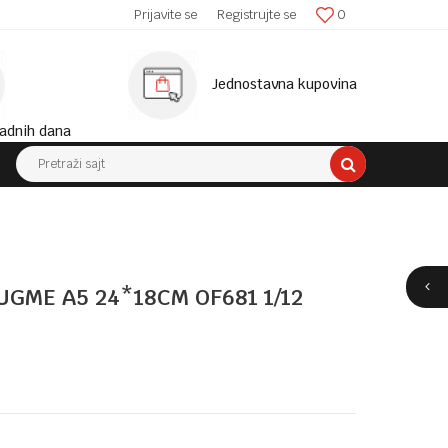
SIGURNA ISPORUKA!
Prijavite se
Registrujte se
0
MINIM
Jednostavna kupovina
adnih dana
Pretraži sajt
UGME A5 24*18CM OF681 1/12