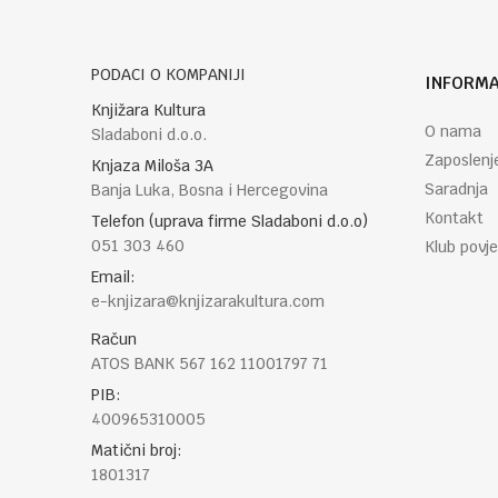
PODACI O KOMPANIJI
INFORMA
POŠALJI
Knjižara Kultura
O nama
Sladaboni d.o.o.
Zaposlenj
Knjaza Miloša 3A
Saradnja
Banja Luka, Bosna i Hercegovina
Kontakt
Telefon (uprava firme Sladaboni d.o.o)
051 303 460
Klub povje
Email:
e-knjizara@knjizarakultura.com
Račun
ATOS BANK 567 162 11001797 71
PIB:
400965310005
Matični broj:
1801317