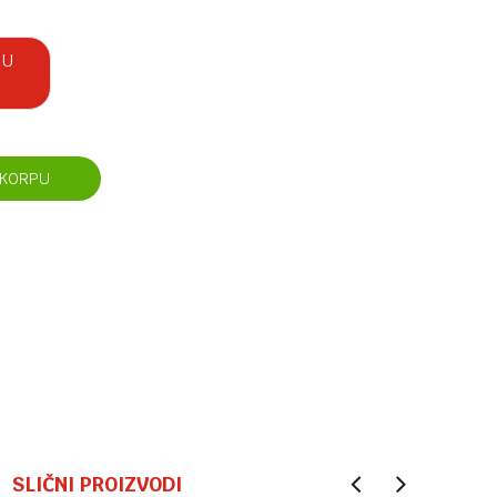
 U
 KORPU
SLIČNI PROIZVODI