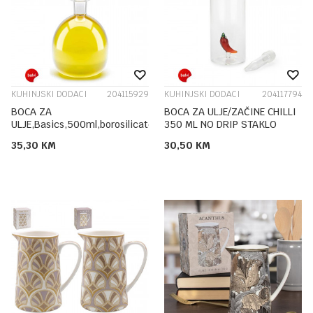
KUHINJSKI DODACI
204115929
KUHINJSKI DODACI
204117794
BOCA ZA
BOCA ZA ULJE/ZAČINE CHILLI
ULJE,Basics,500ml,borosilicate
350 ML NO DRIP STAKLO
35,30
KM
30,50
KM