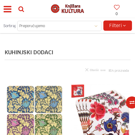
0
BESPLATNA ISPORUKA ZA IZNOSE PREKO 150KM!
Filteri
Sortiraj
KUHINJSKI DODACI
Obriši sve
814
proizvoda