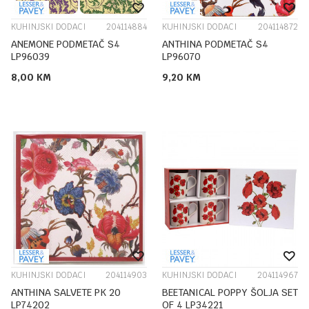
KUHINJSKI DODACI
204114884
KUHINJSKI DODACI
204114872
ANEMONE PODMETAČ S4
ANTHINA PODMETAČ S4
LP96039
LP96070
8,00
KM
9,20
KM
KUHINJSKI DODACI
204114903
KUHINJSKI DODACI
204114967
ANTHINA SALVETE PK 20
BEETANICAL POPPY ŠOLJA SET
LP74202
OF 4 LP34221