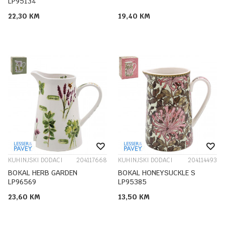
LP95134
22,30
KM
19,40
KM
KUHINJSKI DODACI
204117668
KUHINJSKI DODACI
204114493
BOKAL HERB GARDEN
BOKAL HONEYSUCKLE S
LP96569
LP95385
23,60
KM
13,50
KM