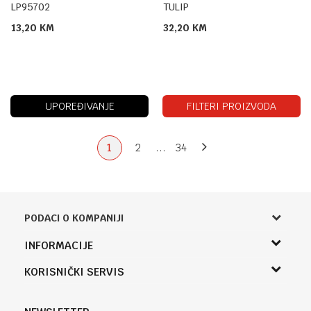
LP95702
TULIP
13,20
KM
32,20
KM
UPOREĐIVANJE
FILTERI PROIZVODA
1
2
...
34
PODACI O KOMPANIJI
Knjižara Kultura
INFORMACIJE
Sladaboni d.o.o.
O nama
KORISNIČKI SERVIS
Knjaza Miloša 3A
Zaposlenje
Banja Luka, Bosna i Hercegovina
Uslovi korišćenja i prodaje
Saradnja
Telefon (uprava firme Sladaboni d.o.o)
Politika privatnosti