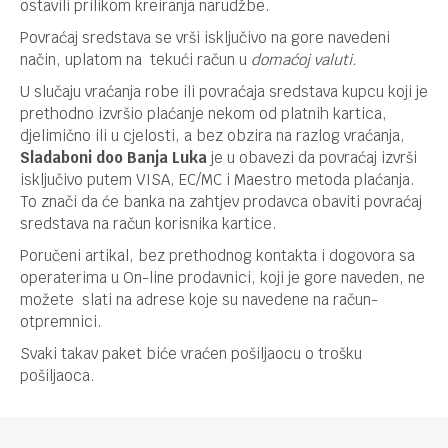
ostavili prilikom kreiranja narudžbe.
Povraćaj sredstava se vrši isključivo na gore navedeni
način, uplatom na tekući račun u
domaćoj
valuti.
U slučaju vraćanja robe ili povraćaja sredstava kupcu koji je
prethodno izvršio plaćanje nekom od platnih kartica,
djelimično ili u cjelosti, a bez obzira na razlog vraćanja,
Sladaboni doo Banja Luka
je u obavezi da povraćaj izvrši
isključivo putem VISA, EC/MC i Maestro metoda plaćanja.
To znači da će banka na zahtjev prodavca obaviti povraćaj
sredstava na račun korisnika kartice.
Poručeni artikal, bez prethodnog kontakta i dogovora sa
operaterima u On-line prodavnici, koji je gore naveden, ne
možete slati na adrese koje su navedene na račun-
otpremnici.
Svaki takav paket biće vraćen pošiljaocu o trošku
pošiljaoca.