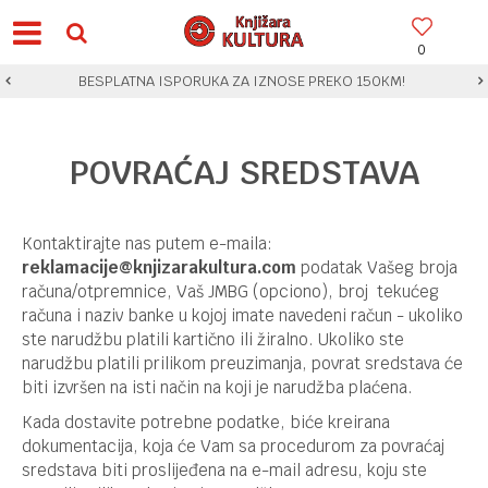
0
BESPLATNA ISPORUKA ZA IZNOSE PREKO 150KM!
POVRAĆAJ SREDSTAVA
Kontaktirajte nas putem e-maila:
reklamacije
@knjizarakultura.com
podatak Vašeg broja
računa/otpremnice, Vaš JMBG (opciono), broj tekućeg
računa i naziv banke u kojoj imate navedeni račun - ukoliko
ste narudžbu platili kartično ili žiralno. Ukoliko ste
narudžbu platili prilikom preuzimanja, povrat sredstava će
biti izvršen na isti način na koji je narudžba plaćena.
Kada dostavite potrebne podatke, biće kreirana
dokumentacija, koja će Vam sa procedurom za povraćaj
sredstava biti proslijeđena na e-mail adresu, koju ste