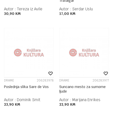
Trafalgar
Autor :
Tereza iz Avile
Autor :
Serdar Uslu
30,90
KM
17,00
KM
DRAME
206283978
DRAME
206283977
Poslednja slika Sare de Vos
Suncano mesto za sumorne
ljude
Autor :
Dominik Smit
Autor :
Marijana Enrikes
23,90
KM
22,90
KM