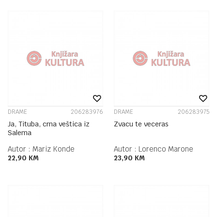
DRAME
206283976
DRAME
206283975
Ja, Tituba, crna veštica iz
Zvacu te veceras
Salema
Autor :
Mariz Konde
Autor :
Lorenco Marone
22,90
KM
23,90
KM