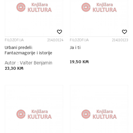
FILOZOFIJA
214110124
FILOZOFIJA
214110123
Urbani predeli:
Ja i ti
Fantazmagorije i istorije
19,50
KM
Autor :
Valter Benjamin
23,30
KM