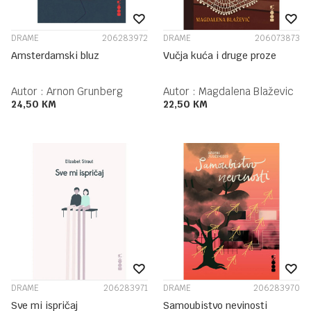
DRAME
206283972
DRAME
206073873
Amsterdamski bluz
Vučja kuća i druge proze
Autor :
Arnon Grunberg
Autor :
Magdalena Blaževic
24,50
KM
22,50
KM
DRAME
206283971
DRAME
206283970
Sve mi ispričaj
Samoubistvo nevinosti