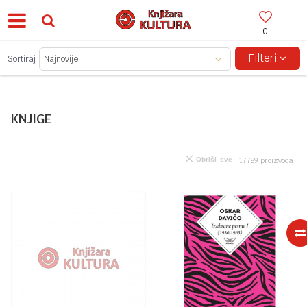
0
BESPLATNA ISPORUKA ZA IZNOSE PREKO 150KM!
Filteri
Sortiraj
KNJIGE
Obriši sve
17789
proizvoda