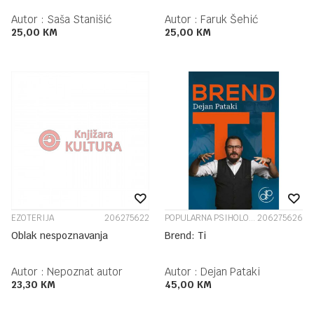
Autor :
Saša Stanišić
Autor :
Faruk Šehić
25,00
KM
25,00
KM
EZOTERIJA
206275622
POPULARNA PSIHOLOGIJA
206275626
Oblak nespoznavanja
Brend: Ti
Autor :
Nepoznat autor
Autor :
Dejan Pataki
23,30
KM
45,00
KM