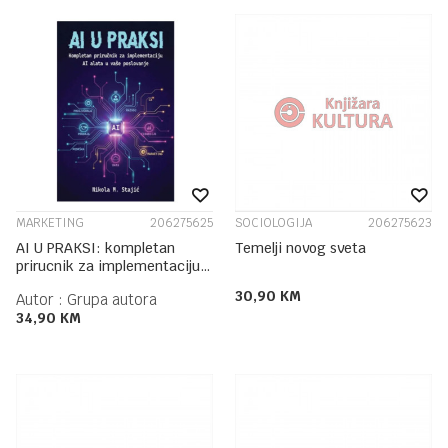
MARKETING
206275625
SOCIOLOGIJA
206275623
AI U PRAKSI: kompletan
Temelji novog sveta
prirucnik za implementaciju
AI alata u vaše poslovanje...
30,90
KM
Autor :
Grupa autora
34,90
KM