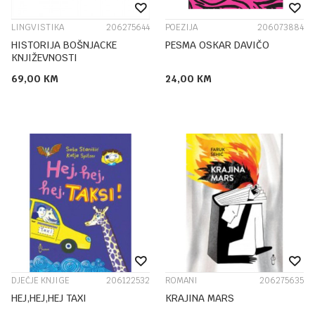
LINGVISTIKA
206275644
POEZIJA
206073884
HISTORIJA BOŠNJACKE
PESMA OSKAR DAVIČO
KNJIŽEVNOSTI
69,00
KM
24,00
KM
DJEČJE KNJIGE
206122532
ROMANI
206275635
HEJ,HEJ,HEJ TAXI
KRAJINA MARS