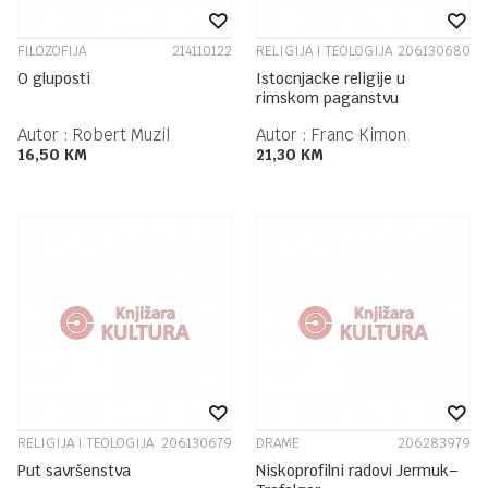
FILOZOFIJA
214110122
RELIGIJA I TEOLOGIJA
206130680
O gluposti
Istocnjacke religije u
rimskom paganstvu
Autor :
Robert Muzil
Autor :
Franc Kimon
16,50
KM
21,30
KM
RELIGIJA I TEOLOGIJA
206130679
DRAME
206283979
Put savršenstva
Niskoprofilni radovi Jermuk–