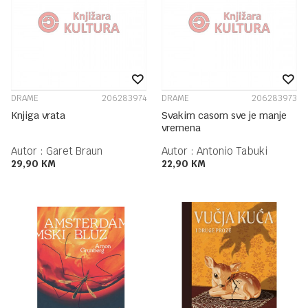
DRAME
206283974
DRAME
206283973
Knjiga vrata
Svakim casom sve je manje
vremena
Autor :
Garet Braun
Autor :
Antonio Tabuki
29,90
KM
22,90
KM