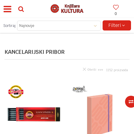
0
BESPLATNA ISPORUKA ZA IZNOSE PREKO 150KM!
Filteri
Sortiraj
KANCELARIJSKI PRIBOR
Obriši sve
1152
proizvoda