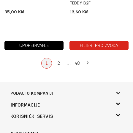
TEDDY B2F
35,00
KM
12,60
KM
UPOREĐIVANJE
FILTERI PROIZVODA
1
2
...
48
PODACI O KOMPANIJI
Knjižara Kultura
INFORMACIJE
Sladaboni d.o.o.
O nama
KORISNIČKI SERVIS
Knjaza Miloša 3A
Zaposlenje
Banja Luka, Bosna i Hercegovina
Uslovi korišćenja i prodaje
Saradnja
Telefon (uprava firme Sladaboni d.o.o)
Politika privatnosti