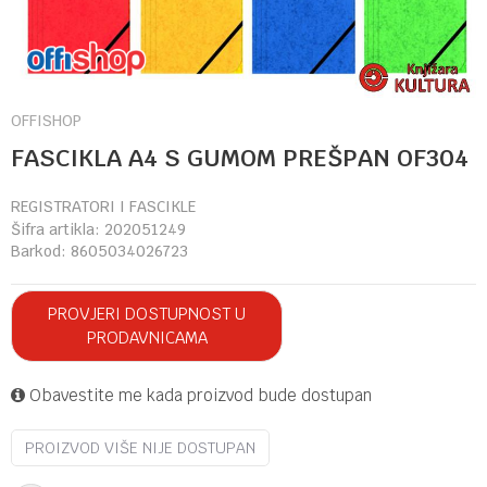
OFFISHOP
FASCIKLA A4 S GUMOM PREŠPAN OF304
REGISTRATORI I FASCIKLE
Šifra artikla:
202051249
Barkod:
8605034026723
PROVJERI DOSTUPNOST U
PRODAVNICAMA
Obavestite me kada proizvod bude dostupan
PROIZVOD VIŠE NIJE DOSTUPAN