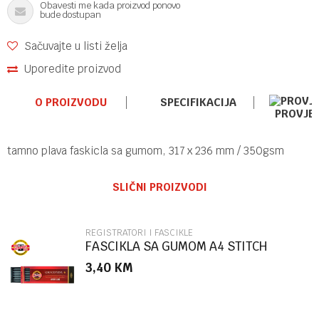
Obavesti me kada proizvod ponovo
bude dostupan
Sačuvajte u listi želja
Uporedite proizvod
O PROIZVODU
SPECIFIKACIJA
PROVJE
tamno plava faskicla sa gumom, 317 x 236 mm / 350gsm
Ime/Nadimak
Kategorija
REGISTRATORI I FASCIKLE
SLIČNI PROIZVODI
Brend
OFFISHOP
Email
REGISTRATORI I FASCIKLE
FASCIKLA SA GUMOM A4 STITCH
86504
3,40
KM
Poruka