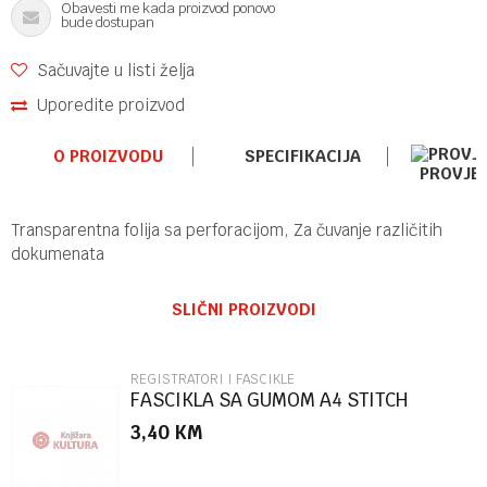
Obavesti me kada proizvod ponovo
bude dostupan
Sačuvajte u listi želja
Uporedite proizvod
O PROIZVODU
SPECIFIKACIJA
PROVJE
Transparentna folija sa perforacijom, Za čuvanje različitih
dokumenata
Ime/Nadimak
Kategorija
REGISTRATORI I FASCIKLE
SLIČNI PROIZVODI
Brend
OFFISHOP
Email
REGISTRATORI I FASCIKLE
FASCIKLA SA GUMOM A4 STITCH
86504
3,40
KM
Poruka