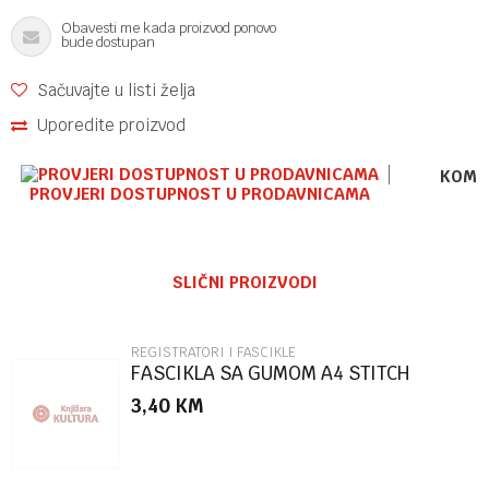
Obavesti me kada proizvod ponovo
bude dostupan
Sačuvajte u listi želja
Uporedite proizvod
KOME
PROVJERI DOSTUPNOST U PRODAVNICAMA
Ime/Nadimak
SLIČNI PROIZVODI
Email
REGISTRATORI I FASCIKLE
FASCIKLA SA GUMOM A4 STITCH
86504
3,40
KM
Poruka