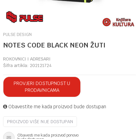
PULSE DESIGN
NOTES CODE BLACK NEON ŽUTI
ROKOVNICI I ADRESARI
Šifra artikla:
202121724
PROVJERI DOSTUPNOST U
PRODAVNICAMA
Obavestite me kada proizvod bude dostupan
PROIZVOD VIŠE NIJE DOSTUPAN
Obavesti me kada proizvod ponovo