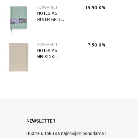
ROKOVNICI I ADRESARI
15,90
KM
NOTES A5
RULER GREEN
GOLDEN
JAZMIN
MR8307
ROKOVNICI I ADRESARI
7,50
KM
NOTES A5
HELSINKI
NOTE BEŽ
NEWSLETTER
Budite u toku sa najnovijim ponudama i