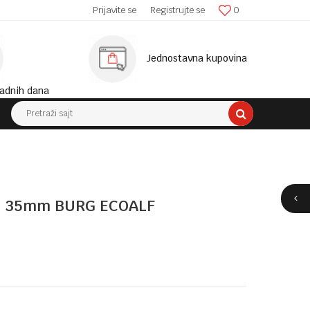
SIGURNA ISPORUKA!
Prijavite se
Registrujte se
0
MINIM
Jednostavna kupovina
adnih dana
Pretraži sajt
N 35mm BURG ECOALF