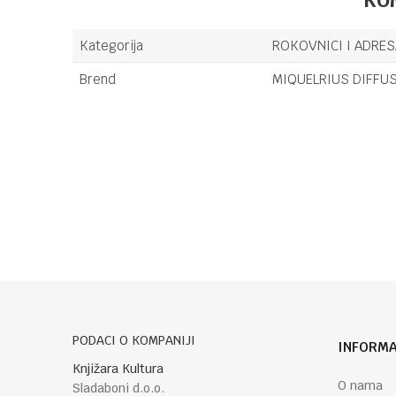
Kategorija
ROKOVNICI I ADRES
Brend
MIQUELRIUS DIFFUSI
Ime/Nadimak
Poruka
PODACI O KOMPANIJI
INFORMA
POŠALJI
Knjižara Kultura
O nama
Sladaboni d.o.o.