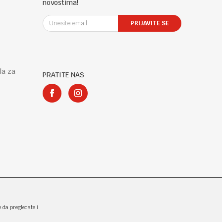
novostima!
PRIJAVITE SE
la za
PRATITE NAS
e da pregledate i