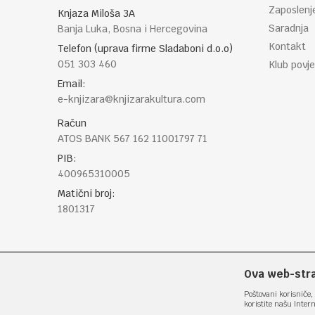
Zaposlenj
Knjaza Miloša 3A
Saradnja
Banja Luka, Bosna i Hercegovina
Kontakt
Telefon (uprava firme Sladaboni d.o.o)
051 303 460
Klub povje
Email:
e-knjizara@knjizarakultura.com
Račun
ATOS BANK 567 162 11001797 71
PIB:
400965310005
Matični broj:
1801317
Ova web-stran
Poštovani korisniče, 
koristite našu Inter