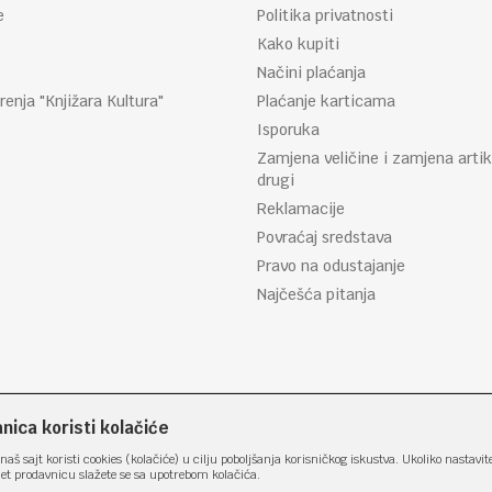
e
Politika privatnosti
Kako kupiti
Načini plaćanja
renja "Knjižara Kultura"
Plaćanje karticama
Isporuka
Zamjena veličine i zamjena artik
drugi
Reklamacije
Povraćaj sredstava
Pravo na odustajanje
Najčešća pitanja
ica koristi kolačiće
naš sajt koristi cookies (kolačiće) u cilju poboljšanja korisničkog iskustva. Ukoliko nastavit
net prodavnicu slažete se sa upotrebom kolačića.