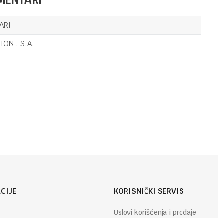
ROKOVNICI I ADRESARI
9,00
KM
NOTES A5
ARI
HAITI BEŽ
ON . S.A.
ROKOVNICI I ADRESARI
6,70
KM
NOTES A5
Email
NOMAD BEŽ
CIJE
KORISNIČKI SERVIS
Uslovi korišćenja i prodaje