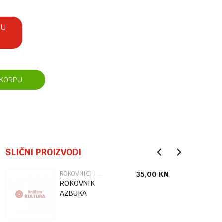
 U
 KORPU
SLIČNI PROIZVODI
ROKOVNICI I ADRESARI
35,00
KM
ROKOVNIK
AZBUKA