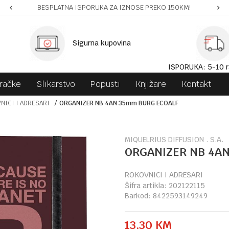
BESPLATNA ISPORUKA ZA IZNOSE PREKO 150KM!
Sigurna kupovina
ISPORUKA: 5-10 r
gračke
Slikarstvo
Popusti
Knjižare
Kontakt
NICI I ADRESARI
ORGANIZER NB 4AN 35mm BURG ECOALF
MIQUELRIUS DIFFUSION . S.A.
ORGANIZER NB 4A
ROKOVNICI I ADRESARI
Šifra artikla:
202122115
Barkod:
8422593149249
13,30
KM