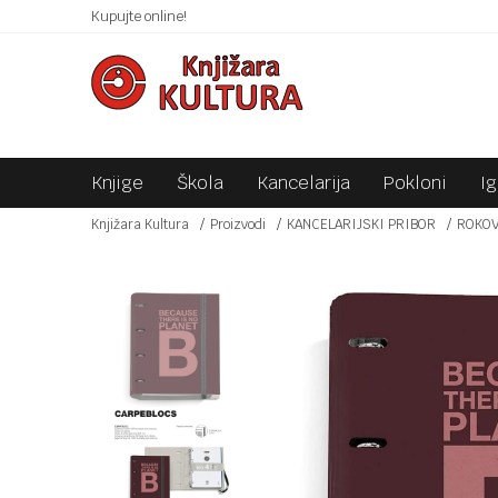
 10KM!
Kupujte online!
SIGURNO PLAĆANJE PLATNIM KARTICAMA!
Knjige
Škola
Kancelarija
Pokloni
I
Knjižara Kultura
Proizvodi
KANCELARIJSKI PRIBOR
ROKOV