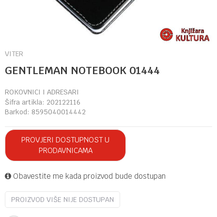
VITER
GENTLEMAN NOTEBOOK 01444
ROKOVNICI I ADRESARI
Šifra artikla:
202122116
Barkod:
8595040014442
PROVJERI DOSTUPNOST U
PRODAVNICAMA
Obavestite me kada proizvod bude dostupan
PROIZVOD VIŠE NIJE DOSTUPAN