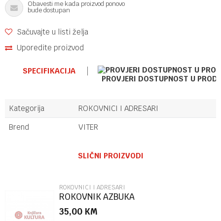
Obavesti me kada proizvod ponovo
bude dostupan
Sačuvajte u listi želja
Uporedite proizvod
SPECIFIKACIJA
PROVJERI DOSTUPNOST U PROD
Kategorija
ROKOVNICI I ADRESARI
Brend
VITER
Ime/Nadimak
SLIČNI PROIZVODI
Email
ROKOVNICI I ADRESARI
ROKOVNIK AZBUKA
35,00
KM
Poruka