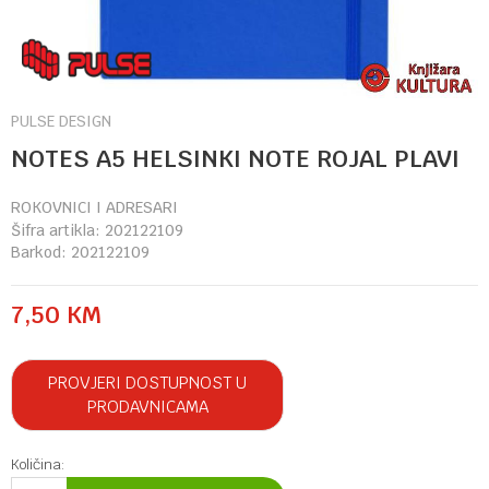
PULSE DESIGN
NOTES A5 HELSINKI NOTE ROJAL PLAVI
ROKOVNICI I ADRESARI
Šifra artikla:
202122109
Barkod:
202122109
7,50
KM
PROVJERI DOSTUPNOST U
PRODAVNICAMA
Količina: