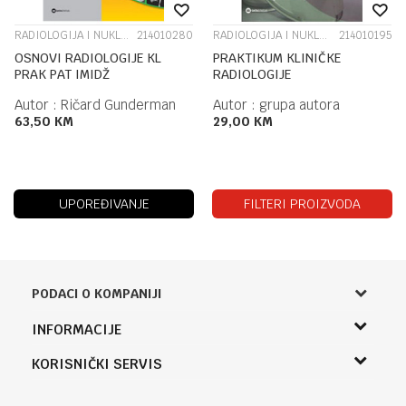
RADIOLOGIJA I NUKLEARNA MEDICINA
214010280
RADIOLOGIJA I NUKLEARNA MEDICINA
214010195
OSNOVI RADIOLOGIJE KL
PRAKTIKUM KLINIČKE
PRAK PAT IMIDŽ
RADIOLOGIJE
Autor :
Ričard Gunderman
Autor :
grupa autora
63,50
KM
29,00
KM
UPOREĐIVANJE
FILTERI PROIZVODA
PODACI O KOMPANIJI
Knjižara Kultura
INFORMACIJE
Sladaboni d.o.o.
O nama
KORISNIČKI SERVIS
Knjaza Miloša 3A
Zaposlenje
Banja Luka, Bosna i Hercegovina
Uslovi korišćenja i prodaje
Saradnja