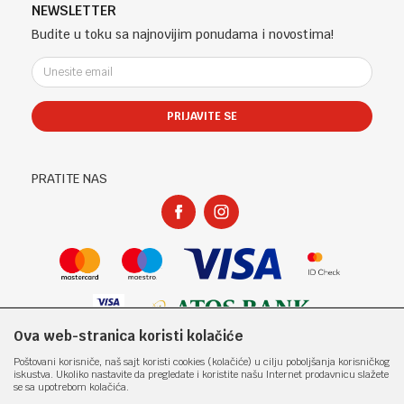
Telefon (uprava firme Sladaboni d.o.o)
Politika privatnosti
NEWSLETTER
Kontakt
051 303 460
Kako kupiti
Budite u toku sa najnovijim ponudama i novostima!
Klub povjerenja "Knjižara Kultura"
Email:
Načini plaćanja
e-knjizara@knjizarakultura.com
Plaćanje karticama
Isporuka
PRIJAVITE SE
Račun
Zamjena veličine i zamjena artikla za drugi
ATOS BANK 567 162 11001797 71
Reklamacije
PIB:
Povraćaj sredstava
PRATITE NAS
400965310005
Pravo na odustajanje
Matični broj:
Najčešća pitanja
1801317
Ova web-stranica koristi kolačiće
Nastojimo da budemo što precizniji u opisu proizvoda, prikazu slika i samih
Poštovani korisniče, naš sajt koristi cookies (kolačiće) u cilju poboljšanja korisničkog
cijena, ali ne možemo garantovati da su sve informacije kompletne i bez
iskustva. Ukoliko nastavite da pregledate i koristite našu Internet prodavnicu slažete
grešaka. Svi artikli prikazani na sajtu su dio naše ponude i ne
se sa upotrebom kolačića.
podrazumjeva da su dostupni u svakom trenutku. Raspoloživost robe