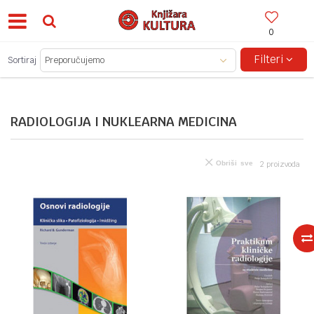
0
BESPLATNA ISPORUKA ZA IZNOSE PREKO 150KM!
Filteri
Sortiraj
RADIOLOGIJA I NUKLEARNA MEDICINA
Obriši sve
2
proizvoda