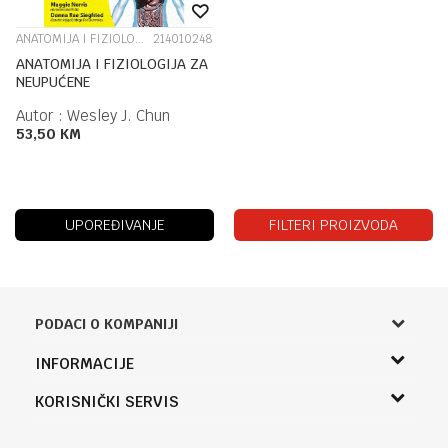
ANATOMIJA I FIZIOLOGIJA
214010248
ANATOMIJA I FIZIOLOGIJA ZA
NEUPUĆENE
Autor :
Wesley J. Chun
53,50
KM
UPOREĐIVANJE
FILTERI PROIZVODA
PODACI O KOMPANIJI
Knjižara Kultura
INFORMACIJE
Sladaboni d.o.o.
O nama
KORISNIČKI SERVIS
Knjaza Miloša 3A
Zaposlenje
Banja Luka, Bosna i Hercegovina
Uslovi korišćenja i prodaje
Saradnja