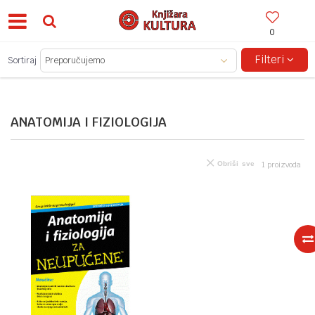
0
BESPLATNA ISPORUKA ZA IZNOSE PREKO 150KM!
Filteri
Sortiraj
ANATOMIJA I FIZIOLOGIJA
Obriši sve
1
proizvoda