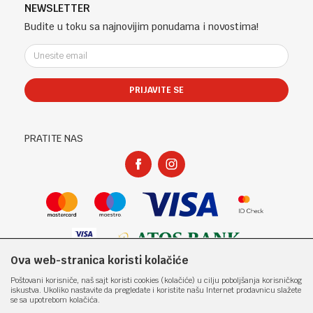
Telefon (uprava firme Sladaboni d.o.o)
Politika privatnosti
NEWSLETTER
Kontakt
051 303 460
Kako kupiti
Budite u toku sa najnovijim ponudama i novostima!
Klub povjerenja "Knjižara Kultura"
Email:
Načini plaćanja
e-knjizara@knjizarakultura.com
Plaćanje karticama
Isporuka
PRIJAVITE SE
Račun
Zamjena veličine i zamjena artikla za drugi
ATOS BANK 567 162 11001797 71
Reklamacije
PIB:
Povraćaj sredstava
PRATITE NAS
400965310005
Pravo na odustajanje
Matični broj:
Najčešća pitanja
1801317
Ova web-stranica koristi kolačiće
Nastojimo da budemo što precizniji u opisu proizvoda, prikazu slika i samih
Poštovani korisniče, naš sajt koristi cookies (kolačiće) u cilju poboljšanja korisničkog
cijena, ali ne možemo garantovati da su sve informacije kompletne i bez
iskustva. Ukoliko nastavite da pregledate i koristite našu Internet prodavnicu slažete
grešaka. Svi artikli prikazani na sajtu su dio naše ponude i ne
se sa upotrebom kolačića.
podrazumjeva da su dostupni u svakom trenutku. Raspoloživost robe