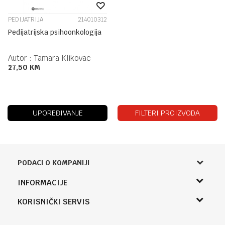
PEDIJATRIJA
214010312
Pedijatrijska psihoonkologija
Autor :
Tamara Klikovac
27,50
KM
UPOREĐIVANJE
FILTERI PROIZVODA
PODACI O KOMPANIJI
Knjižara Kultura
INFORMACIJE
Sladaboni d.o.o.
O nama
KORISNIČKI SERVIS
Knjaza Miloša 3A
Zaposlenje
Banja Luka, Bosna i Hercegovina
Uslovi korišćenja i prodaje
Saradnja