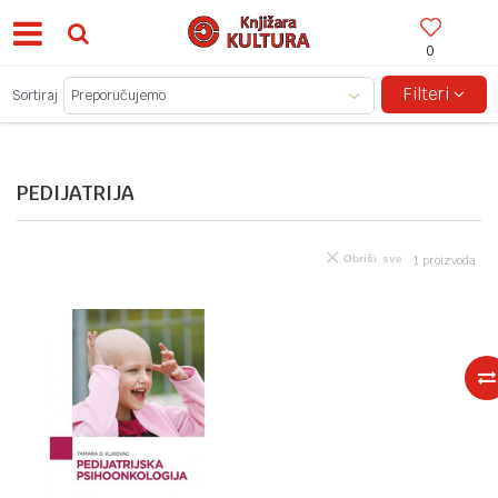
0
BESPLATNA ISPORUKA ZA IZNOSE PREKO 150KM!
Filteri
Sortiraj
PEDIJATRIJA
Obriši sve
1
proizvoda