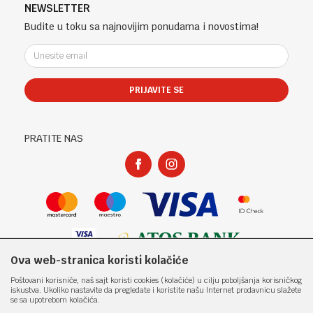
Telefon (uprava firme Sladaboni d.o.o)
Politika privatnosti
NEWSLETTER
Kontakt
051 303 460
Kako kupiti
Budite u toku sa najnovijim ponudama i novostima!
Klub povjerenja "Knjižara Kultura"
Email:
Načini plaćanja
e-knjizara@knjizarakultura.com
Plaćanje karticama
Isporuka
PRIJAVITE SE
Račun
Zamjena veličine i zamjena artikla za drugi
ATOS BANK 567 162 11001797 71
Reklamacije
PIB:
Povraćaj sredstava
PRATITE NAS
400965310005
Pravo na odustajanje
Matični broj:
Najčešća pitanja
1801317
Ova web-stranica koristi kolačiće
Nastojimo da budemo što precizniji u opisu proizvoda, prikazu slika i samih
Poštovani korisniče, naš sajt koristi cookies (kolačiće) u cilju poboljšanja korisničkog
cijena, ali ne možemo garantovati da su sve informacije kompletne i bez
iskustva. Ukoliko nastavite da pregledate i koristite našu Internet prodavnicu slažete
grešaka. Svi artikli prikazani na sajtu su dio naše ponude i ne
se sa upotrebom kolačića.
podrazumjeva da su dostupni u svakom trenutku. Raspoloživost robe