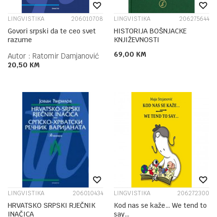
LINGVISTIKA
206010708
LINGVISTIKA
206275644
Govori srpski da te ceo svet
HISTORIJA BOŠNJACKE
razume
KNJIŽEVNOSTI
69,00
KM
Autor :
Ratomir Damjanović
20,50
KM
LINGVISTIKA
206010434
LINGVISTIKA
206272300
HRVATSKO SRPSKI RJEČNIK
Kod nas se kaže… We tend to
INAČICA
say…