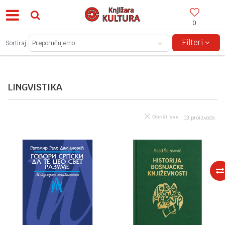
0
BESPLATNA ISPORUKA ZA IZNOSE PREKO 150KM!
Filteri
Sortiraj
LINGVISTIKA
Obriši sve
13
proizvoda