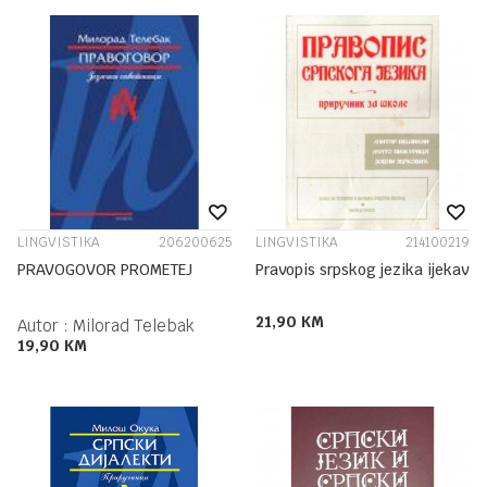
LINGVISTIKA
206200625
LINGVISTIKA
214100219
PRAVOGOVOR PROMETEJ
Pravopis srpskog jezika ijekav
21,90
KM
Autor :
Milorad Telebak
19,90
KM