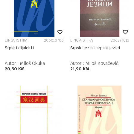
LINGVISTIKA
206010706
LINGVISTIKA
206274013
Srpski dijalekti
Srpski jezik i srpski jezici
Autor :
Miloš Okuka
Autor :
Miloš Kovačević
20,50
KM
21,90
KM