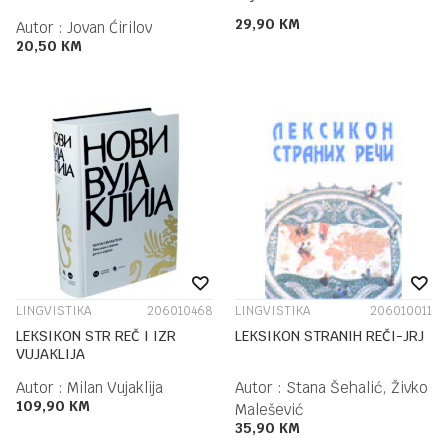
29,90
KM
Autor :
Jovan Ćirilov
20,50
KM
LINGVISTIKA
206010468
LINGVISTIKA
206010011
LEKSIKON STR REČ I IZR
LEKSIKON STRANIH REČI-JRJ
VUJAKLIJA
Autor :
Milan Vujaklija
Autor :
Stana Šehalić, Živko
109,90
KM
Malešević
35,90
KM