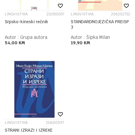
LINGVISTIKA
211050057
LINGVISTIKA
206202752
Srpsko-kineski rečnik
STANDARDNOJEZIČKA PREISP
3
Autor :
Grupa autora
Autor :
Šipka Milan
54,00
KM
19,90
KM
LINGVISTIKA
214100097
STRANI IZRAZI I IZREKE