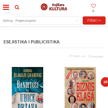
0
BESPLATNA ISPORUKA ZA IZNOSE PREKO 150KM!
Filteri
Sortiraj
ESEJISTIKA I PUBLICISTIKA
Obriši sve
72
proizvoda