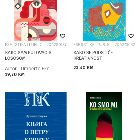
ESEJISTIKA I PUBLICISTIKA
206280137
ESEJISTIKA I PUBLICISTIKA
206273032
KAKO SAM PUTOVAO S
KAKO SE PODSTIČE
LOSOSOM
KREATIVNOST
23,40
KM
Autor :
Umberto Eko
19,70
KM