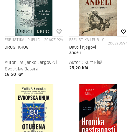
ESEJISTIKA I PUBLICISTIKA
206071924
ESEJISTIKA I PUBLICISTIKA
206270694
DRUGI KRUG
Đavo i njegovi
anđeli
Autor :
Miljenko Jergović i
Autor :
Kurt Flaš
25,20
KM
Svetislav Basara
16,50
KM