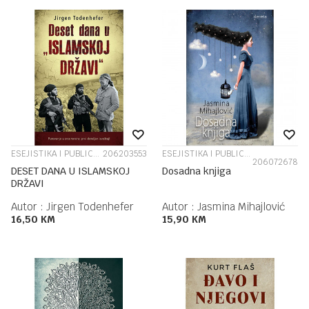
ESEJISTIKA I PUBLICISTIKA
206203553
ESEJISTIKA I PUBLICISTIKA
206072678
DESET DANA U ISLAMSKOJ
Dosadna knjiga
DRŽAVI
Autor :
Jirgen Todenhefer
Autor :
Jasmina Mihajlović
16,50
KM
15,90
KM