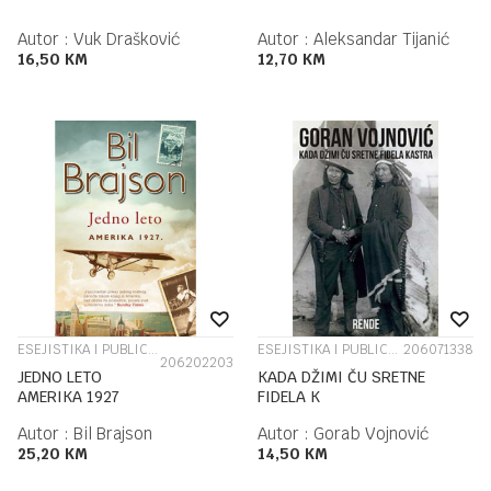
Autor :
Vuk Drašković
Autor :
Aleksandar Tijanić
16,50
KM
12,70
KM
ESEJISTIKA I PUBLICISTIKA
ESEJISTIKA I PUBLICISTIKA
206071338
206202203
JEDNO LETO
KADA DŽIMI ČU SRETNE
AMERIKA 1927
FIDELA K
Autor :
Bil Brajson
Autor :
Gorab Vojnović
25,20
KM
14,50
KM