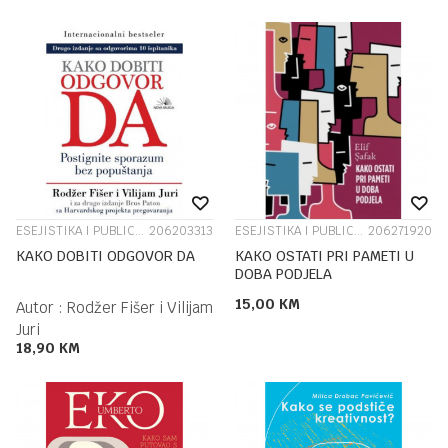
ESEJISTIKA I PUBLICISTIKA
206203313
ESEJISTIKA I PUBLICISTIKA
206271920
KAKO DOBITI ODGOVOR DA
KAKO OSTATI PRI PAMETI U
DOBA PODJELA
15,00
KM
Autor :
Rodžer Fišer i Vilijam
Juri
18,90
KM