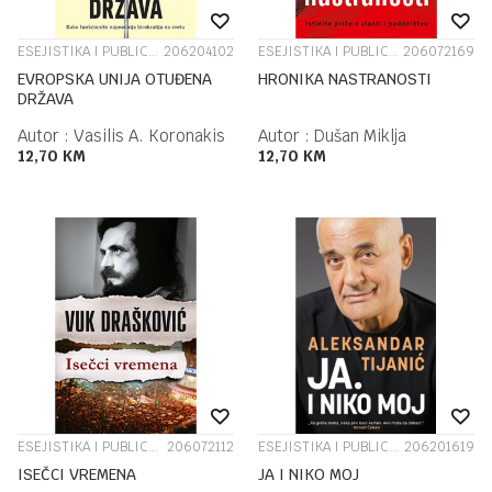
ESEJISTIKA I PUBLICISTIKA
206204102
ESEJISTIKA I PUBLICISTIKA
206072169
EVROPSKA UNIJA OTUĐENA
HRONIKA NASTRANOSTI
DRŽAVA
Autor :
Vasilis A. Koronakis
Autor :
Dušan Miklja
12,70
KM
12,70
KM
ESEJISTIKA I PUBLICISTIKA
206072112
ESEJISTIKA I PUBLICISTIKA
206201619
ISEČCI VREMENA
JA I NIKO MOJ