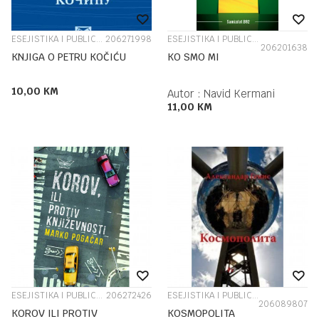
ESEJISTIKA I PUBLICISTIKA
206271998
ESEJISTIKA I PUBLICISTIKA
206201638
KNJIGA O PETRU KOČIĆU
KO SMO MI
10,00
KM
Autor :
Navid Kermani
11,00
KM
ESEJISTIKA I PUBLICISTIKA
206272426
ESEJISTIKA I PUBLICISTIKA
206089807
KOROV ILI PROTIV
KOSMOPOLITA