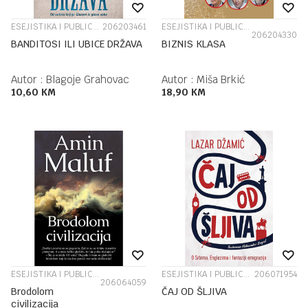
ESEJISTIKA I PUBLICISTIKA
206203461
ESEJISTIKA I PUBLICISTIKA
206204330
BANDITOSI ILI UBICE DRŽAVA
BIZNIS KLASA
Autor :
Blagoje Grahovac
Autor :
Miša Brkić
10,60
KM
18,90
KM
ESEJISTIKA I PUBLICISTIKA
ESEJISTIKA I PUBLICISTIKA
206071954
206064059
Brodolom
ČAJ OD ŠLJIVA
civilizacija