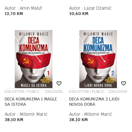
Autor :
Amin Maluf
Autor :
Lazar Džamić
12,70
KM
10,60
KM
ESEJISTIKA I PUBLICISTIKA
206201911
ESEJISTIKA I PUBLICISTIKA
206201910
DECA KOMUNIZMA 1 MAGLE
DECA KOMUNIZMA 2 LJUDI
SA ISTOKA
NOVOG DOBA
Autor :
Milomir Marić
Autor :
Milomir Marić
38,10
KM
38,10
KM