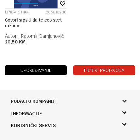
LINGVISTIKA
206010708
Govori srpski da te ceo svet
razume
Autor :
Ratomir Damjanović
20,50
KM
UPOREĐIVANJE
FILTERI PROIZVODA
PODACI O KOMPANIJI
Knjižara Kultura
INFORMACIJE
Sladaboni d.o.o.
O nama
KORISNIČKI SERVIS
Knjaza Miloša 3A
Zaposlenje
Banja Luka, Bosna i Hercegovina
Uslovi korišćenja i prodaje
Saradnja