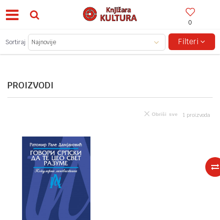
0
BESPLATNA ISPORUKA ZA IZNOSE PREKO 150KM!
Filteri
Sortiraj
PROIZVODI
Obriši sve
1
proizvoda