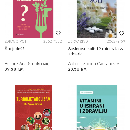
ZDRAV ŽIVOT
206274302
ZDRAV ŽIVOT
206274769
Što jedeš?
Šuslerove soli: 12 minerala za
zdravlje
Autor :
Ana Smokrović
Autor :
Zorica Cvetanović
39,50
KM
23,50
KM