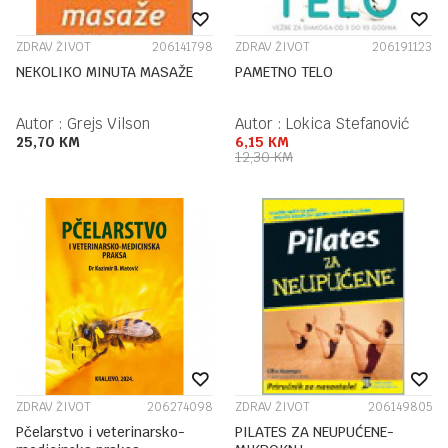
ZDRAV ŽIVOT
206141798
ZDRAV ŽIVOT
206191123
NEKOLIKO MINUTA MASAŽE
PAMETNO TELO
Autor :
Grejs Vilson
Autor :
Lokica Stefanović
25,70
KM
6,15
KM
12,30
KM
ZDRAV ŽIVOT
206274098
ZDRAV ŽIVOT
206149805
Pčelarstvo i veterinarsko-
PILATES ZA NEUPUĆENE-