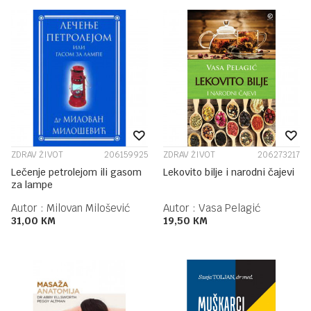
ZDRAV ŽIVOT
206159925
ZDRAV ŽIVOT
206273217
Lečenje petrolejom ili gasom
Lekovito bilje i narodni čajevi
za lampe
Autor :
Milovan Milošević
Autor :
Vasa Pelagić
31,00
KM
19,50
KM