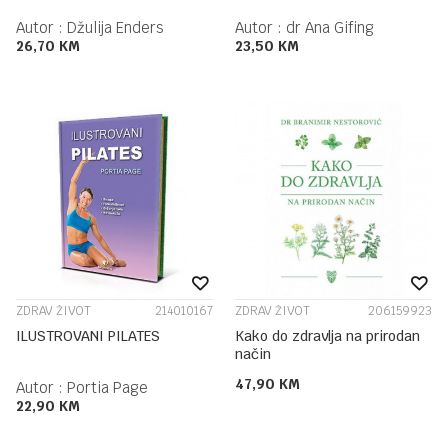
Autor :
Džulija Enders
Autor :
dr Ana Gifing
26,70
KM
23,50
KM
ZDRAV ŽIVOT
214010167
ZDRAV ŽIVOT
206159923
ILUSTROVANI PILATES
Kako do zdravlja na prirodan
način
47,90
KM
Autor :
Portia Page
22,90
KM