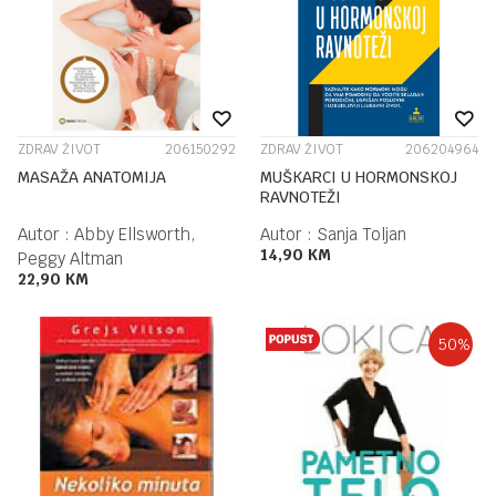
ZDRAV ŽIVOT
206150292
ZDRAV ŽIVOT
206204964
MASAŽA ANATOMIJA
MUŠKARCI U HORMONSKOJ
RAVNOTEŽI
Autor :
Abby Ellsworth,
Autor :
Sanja Toljan
14,90
KM
Peggy Altman
22,90
KM
50
%