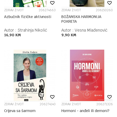
ZDRAV ŽIVOT
206274663
ZDRAV ŽIVOT
206150260
Azbučnik fizičke aktivnosti
BOŽANSKA HARMONIJA
POKRETA
Autor :
Strahinja Nikolić
Autor :
Vesna Mlađenović
16,90
KM
9,90
KM
ZDRAV ŽIVOT
206274140
ZDRAV ŽIVOT
206271326
Crijeva sa šarmom
Hormoni - anđeli ili demoni?