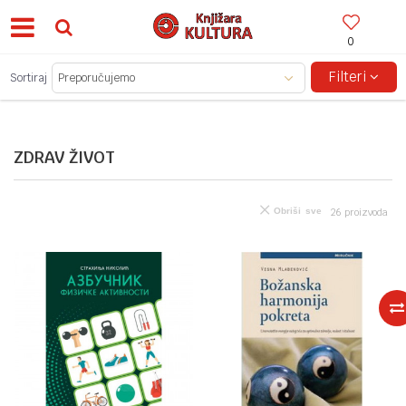
0
BESPLATNA ISPORUKA ZA IZNOSE PREKO 150KM!
Filteri
Sortiraj
ZDRAV ŽIVOT
Obriši sve
26
proizvoda