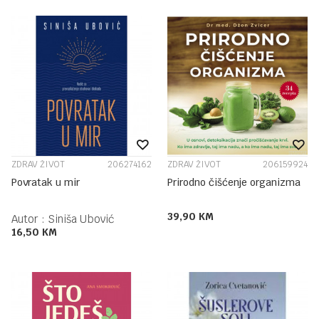
ZDRAV ŽIVOT
206274162
ZDRAV ŽIVOT
206159924
Povratak u mir
Prirodno čišćenje organizma
39,90
KM
Autor :
Siniša Ubović
16,50
KM