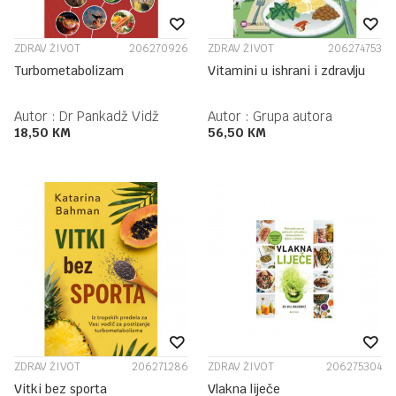
ZDRAV ŽIVOT
206270926
ZDRAV ŽIVOT
206274753
Turbometabolizam
Vitamini u ishrani i zdravlju
Autor :
Dr Pankadž Vidž
Autor :
Grupa autora
18,50
KM
56,50
KM
ZDRAV ŽIVOT
206271286
ZDRAV ŽIVOT
206275304
Vitki bez sporta
Vlakna liječe