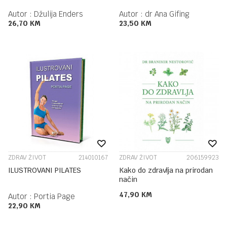
Autor :
Džulija Enders
Autor :
dr Ana Gifing
26,70
KM
23,50
KM
ZDRAV ŽIVOT
214010167
ZDRAV ŽIVOT
206159923
ILUSTROVANI PILATES
Kako do zdravlja na prirodan
način
47,90
KM
Autor :
Portia Page
22,90
KM