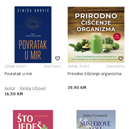
ZDRAV ŽIVOT
206274162
ZDRAV ŽIVOT
206159924
Povratak u mir
Prirodno čišćenje organizma
39,90
KM
Autor :
Siniša Ubović
16,50
KM