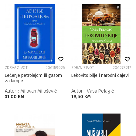
ZDRAV ŽIVOT
206159925
ZDRAV ŽIVOT
206273217
Lečenje petrolejom ili gasom
Lekovito bilje i narodni čajevi
za lampe
Autor :
Milovan Milošević
Autor :
Vasa Pelagić
31,00
KM
19,50
KM