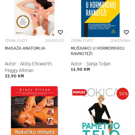
ZDRAV ŽIVOT
206150292
ZDRAV ŽIVOT
206204964
MASAŽA ANATOMIJA
MUŠKARCI U HORMONSKOJ
RAVNOTEŽI
Autor :
Abby Ellsworth,
Autor :
Sanja Toljan
14,90
KM
Peggy Altman
22,90
KM
50
%