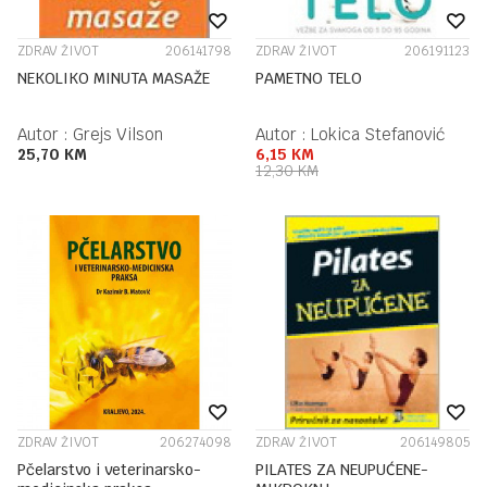
ZDRAV ŽIVOT
206141798
ZDRAV ŽIVOT
206191123
NEKOLIKO MINUTA MASAŽE
PAMETNO TELO
Autor :
Grejs Vilson
Autor :
Lokica Stefanović
25,70
KM
6,15
KM
12,30
KM
ZDRAV ŽIVOT
206274098
ZDRAV ŽIVOT
206149805
Pčelarstvo i veterinarsko-
PILATES ZA NEUPUĆENE-