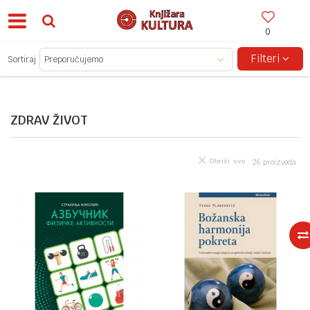
0
BESPLATNA ISPORUKA ZA IZNOSE PREKO 150KM!
Filteri
Sortiraj
ZDRAV ŽIVOT
Obriši sve
26
proizvoda