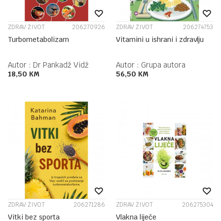
ZDRAV ŽIVOT
206270926
ZDRAV ŽIVOT
206274753
Turbometabolizam
Vitamini u ishrani i zdravlju
Autor :
Dr Pankadž Vidž
Autor :
Grupa autora
18,50
KM
56,50
KM
ZDRAV ŽIVOT
206271286
ZDRAV ŽIVOT
206275304
Vitki bez sporta
Vlakna liječe