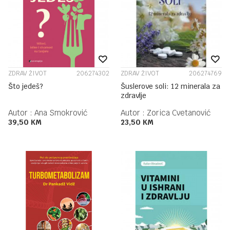
ZDRAV ŽIVOT
206274302
ZDRAV ŽIVOT
206274769
Što jedeš?
Šuslerove soli: 12 minerala za
zdravlje
Autor :
Ana Smokrović
Autor :
Zorica Cvetanović
39,50
KM
23,50
KM