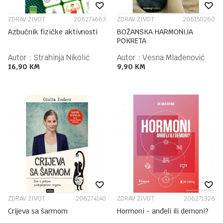
ZDRAV ŽIVOT
206274663
ZDRAV ŽIVOT
206150260
Azbučnik fizičke aktivnosti
BOŽANSKA HARMONIJA
POKRETA
Autor :
Strahinja Nikolić
Autor :
Vesna Mlađenović
16,90
KM
9,90
KM
ZDRAV ŽIVOT
206274140
ZDRAV ŽIVOT
206271326
Crijeva sa šarmom
Hormoni - anđeli ili demoni?