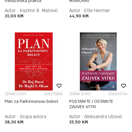
medicinska praksa
MIKROKNJ
Autor :
Kazimir B. Matović
Autor :
Ellie Herman
31,00
KM
44,90
KM
ZDRAV ŽIVOT
206275588
ZDRAV ŽIVOT
206202764
Plan za Parkinsonovu bolest
POSTANITE I OSTANITE
ZAUVEK VITKI
Autor :
Grupa autora
Autor :
Aleksandra Ubović
28,30
KM
15,50
KM