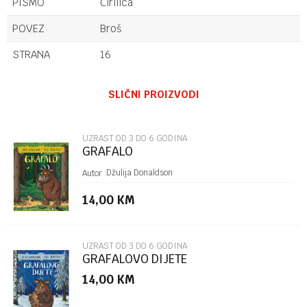
PISMO
Ćirilica
POVEZ
Broš
STRANA
16
Ime/Nadimak
SLIČNI PROIZVODI
Email
UZRAST OD 3 DO 6 GODINA
GRAFALO
Poruka
Džulija Donaldson
Autor :
14,00
KM
UZRAST OD 3 DO 6 GODINA
GRAFALOVO DIJETE
14,00
KM
POŠALJI