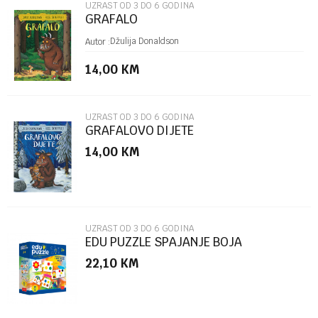
UZRAST OD 3 DO 6 GODINA
GRAFALO
Poruka
Džulija Donaldson
Autor :
14,00
KM
UZRAST OD 3 DO 6 GODINA
GRAFALOVO DIJETE
14,00
KM
POŠALJI
UZRAST OD 3 DO 6 GODINA
EDU PUZZLE SPAJANJE BOJA
22,10
KM