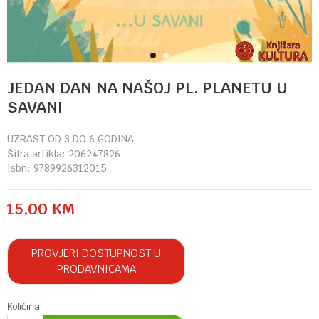
1
2
JEDAN DAN NA NAŠOJ PL. PLANETU U
SAVANI
UZRAST OD 3 DO 6 GODINA
Šifra artikla:
206247826
Isbn:
9789926312015
15,00
KM
PROVJERI DOSTUPNOST U
PRODAVNICAMA
Količina: