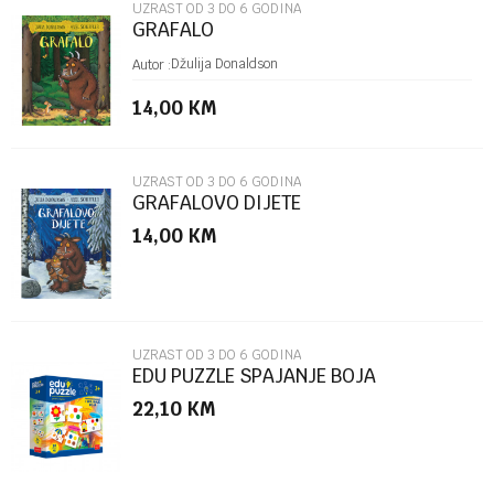
UZRAST OD 3 DO 6 GODINA
GRAFALO
Poruka
Džulija Donaldson
Autor :
14,00
KM
UZRAST OD 3 DO 6 GODINA
GRAFALOVO DIJETE
14,00
KM
POŠALJI
UZRAST OD 3 DO 6 GODINA
EDU PUZZLE SPAJANJE BOJA
22,10
KM