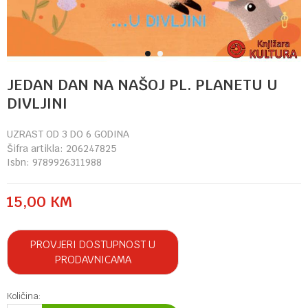
1
2
JEDAN DAN NA NAŠOJ PL. PLANETU U
DIVLJINI
UZRAST OD 3 DO 6 GODINA
Šifra artikla:
206247825
Isbn:
9789926311988
15,00
KM
PROVJERI DOSTUPNOST U
PRODAVNICAMA
Količina: