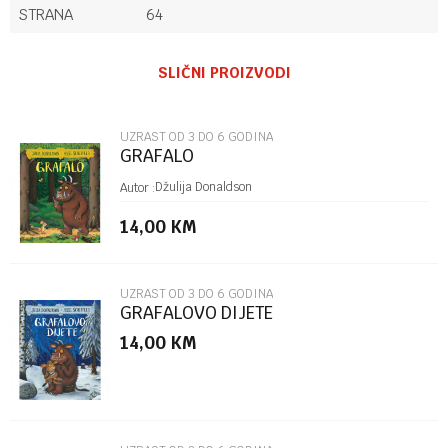
STRANA
64
Ime/Nadimak
SLIČNI PROIZVODI
Email
UZRAST OD 3 DO 6 GODINA
GRAFALO
Poruka
Džulija Donaldson
Autor :
14,00
KM
UZRAST OD 3 DO 6 GODINA
GRAFALOVO DIJETE
14,00
KM
POŠALJI