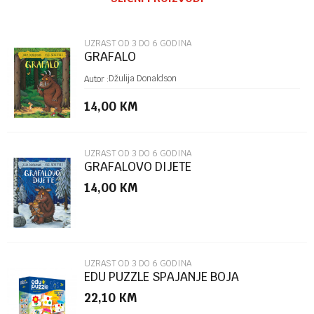
Email
UZRAST OD 3 DO 6 GODINA
GRAFALO
Poruka
Džulija Donaldson
Autor :
14,00
KM
UZRAST OD 3 DO 6 GODINA
GRAFALOVO DIJETE
14,00
KM
POŠALJI
UZRAST OD 3 DO 6 GODINA
EDU PUZZLE SPAJANJE BOJA
22,10
KM