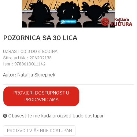
POZORNICA SA 30 LICA
UZRAST OD 3 DO 6 GODINA
Šifra artikla:
206202138
Isbn:
9788610011142
Autor:
Natalija Sknepnek
PROVJERI DOSTUPNOST U
PRODAVNICAMA
Obavestite me kada proizvod bude dostupan
PROIZVOD VIŠE NIJE DOSTUPAN