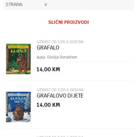
STRANA
x
Ime/Nadimak
SLIČNI PROIZVODI
Email
UZRAST OD 3 DO 6 GODINA
GRAFALO
Poruka
Džulija Donaldson
Autor :
14,00
KM
UZRAST OD 3 DO 6 GODINA
GRAFALOVO DIJETE
14,00
KM
POŠALJI