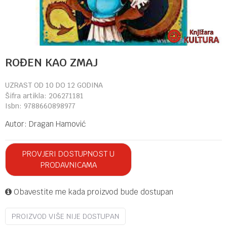
ROĐEN KAO ZMAJ
UZRAST OD 10 DO 12 GODINA
Šifra artikla:
206271181
Isbn:
9788660898977
Autor:
Dragan Hamović
PROVJERI DOSTUPNOST U
PRODAVNICAMA
Obavestite me kada proizvod bude dostupan
PROIZVOD VIŠE NIJE DOSTUPAN