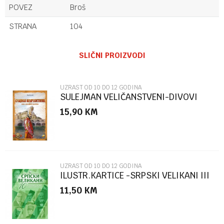
POVEZ
Broš
STRANA
104
Ime/Nadimak
SLIČNI PROIZVODI
Email
UZRAST OD 10 DO 12 GODINA
SULEJMAN VELIČANSTVENI-DIVOVI
PROŠLOSTI
15,90
KM
Poruka
UZRAST OD 10 DO 12 GODINA
ILUSTR.KARTICE -SRPSKI VELIKANI III
KOLO ZELENA
11,50
KM
POŠALJI