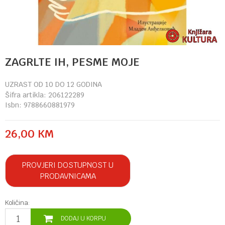
ZAGRLTE IH, PESME MOJE
UZRAST OD 10 DO 12 GODINA
Šifra artikla:
206122289
Isbn:
9788660881979
26,00
KM
PROVJERI DOSTUPNOST U
PRODAVNICAMA
Količina:
DODAJ U KORPU