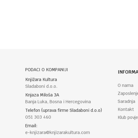
Poruka
POŠALJI
PODACI O KOMPANIJI
INFORMA
Knjižara Kultura
O nama
Sladaboni d.o.o.
Zaposlenj
Knjaza Miloša 3A
Saradnja
Banja Luka, Bosna i Hercegovina
Kontakt
Telefon (uprava firme Sladaboni d.o.o)
051 303 460
Klub povje
Email:
e-knjizara@knjizarakultura.com