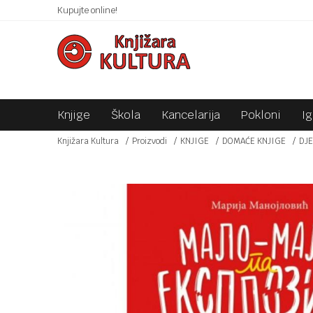
 10KM!
Kupujte online!
SIGURNO PLAĆANJE PLATNIM KARTICAMA!
Knjige
Škola
Kancelarija
Pokloni
I
Knjižara Kultura
Proizvodi
KNJIGE
DOMAĆE KNJIGE
DJE