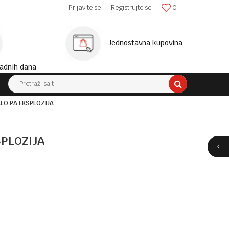
SIGURNA ISPORUKA!
Prijavite se
Registrujte se
0
MINIM
Jednostavna kupovina
adnih dana
Pretraži sajt
LO PA EKSPLOZIJA
PLOZIJA