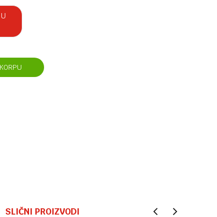
 U
 KORPU
SLIČNI PROIZVODI