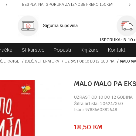
BESPLATNA ISPORUKA ZA IZNOSE PREKO 150KM!
Sigurna kupovina
ISPORUKA: 5-10 r
gračke
Slikarstvo
Popusti
Knjižare
Kontakt
ČJE KNJIGE
DJEČJA LITERATURA
UZRAST OD 10 DO 12 GODINA
MALO MA
MALO MALO PA EKS
UZRAST OD 10 DO 12 GODINA
Šifra artikla:
206247340
Isbn:
9788660882648
18,50
KM