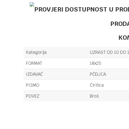
PROD
KO
Kategorija
UZRAST OD 10 DO 
FORMAT
18x25
IZDAVAČ
PČELICA
PISMO
Ćirilica
POVEZ
Broš
Ime/Nadimak