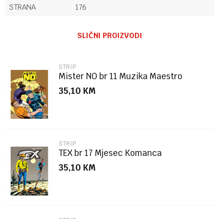
STRANA
176
Ime/Nadimak
SLIČNI PROIZVODI
Email
STRIP
Mister NO br 11 Muzika Maestro
35,10
KM
Poruka
STRIP
TEX br 17 Mjesec Komanca
35,10
KM
POŠALJI