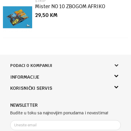
STRIP
Mister NO 10 ZBOGOM AFRIKO
29,50
KM
PODACI O KOMPANIJI
Knjižara Kultura
INFORMACIJE
Sladaboni d.o.o.
O nama
KORISNIČKI SERVIS
Knjaza Miloša 3A
Zaposlenje
Banja Luka, Bosna i Hercegovina
Uslovi korišćenja i prodaje
Saradnja
Telefon (uprava firme Sladaboni d.o.o)
Politika privatnosti
NEWSLETTER
Kontakt
051 303 460
Kako kupiti
Budite u toku sa najnovijim ponudama i novostima!
Klub povjerenja "Knjižara Kultura"
Email:
Načini plaćanja
e-knjizara@knjizarakultura.com
Plaćanje karticama