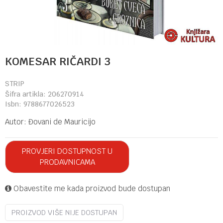
KOMESAR RIČARDI 3
STRIP
Šifra artikla:
206270914
Isbn:
9788677026523
Autor:
Đovani de Mauricijo
PROVJERI DOSTUPNOST U
PRODAVNICAMA
Obavestite me kada proizvod bude dostupan
PROIZVOD VIŠE NIJE DOSTUPAN