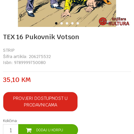
1
2
3
4
5
TEX 16 Pukovnik Votson
STRIP
Šifra artikla:
206275532
Isbn:
9789999750080
35,10
KM
PROVJERI DOSTUPNOST U
PRODAVNICAMA
Količina:
DODAJ U KORPU