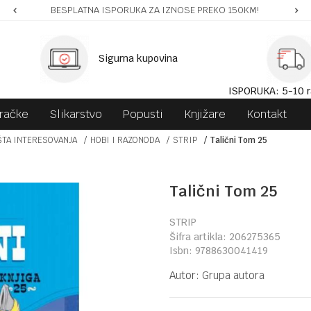
BESPLATNA ISPORUKA ZA IZNOSE PREKO 150KM!
Sigurna kupovina
ISPORUKA: 5-10 r
gračke
Slikarstvo
Popusti
Knjižare
Kontakt
ŠTA INTERESOVANJA
HOBI I RAZONODA
STRIP
Talični Tom 25
Talični Tom 25
STRIP
Šifra artikla:
206275365
Isbn:
9788630041419
Autor:
Grupa autora