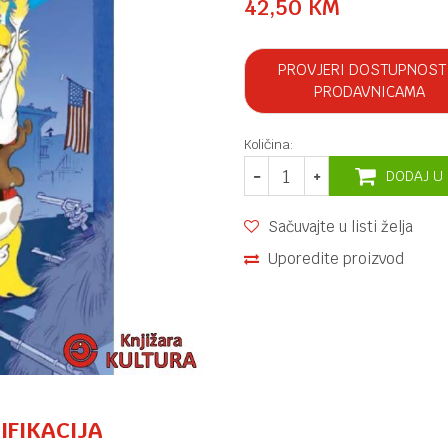
42,50
KM
PROVJERI DOSTUPNOST
PRODAVNICAMA
Količina:
DODAJ U
Sačuvajte u listi želja
Uporedite proizvod
IFIKACIJA