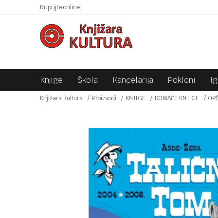
 10KM!
Kupujte online!
SIGURNO PLAĆANJE PLATNIM KARTICAMA!
Knjige
Škola
Kancelarija
Pokloni
I
Knjižara Kultura
Proizvodi
KNJIGE
DOMAĆE KNJIGE
OP