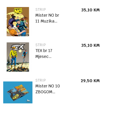
STRIP
35,10
KM
Mister NO br
11 Muzika
Maestro
STRIP
35,10
KM
TEX br 17
Mjesec
Komanca
STRIP
29,50
KM
Mister NO 10
ZBOGOM
AFRIKO