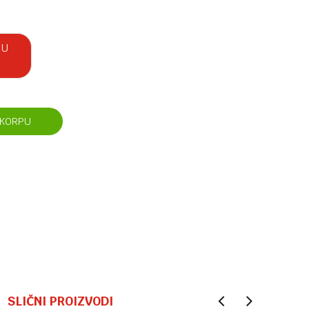
 U
 KORPU
SLIČNI PROIZVODI