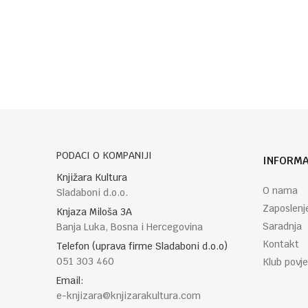
Poruka
POŠALJI
PODACI O KOMPANIJI
INFORMA
Knjižara Kultura
O nama
Sladaboni d.o.o.
Zaposlenj
Knjaza Miloša 3A
Saradnja
Banja Luka, Bosna i Hercegovina
Kontakt
Telefon (uprava firme Sladaboni d.o.o)
051 303 460
Klub povje
Email:
e-knjizara@knjizarakultura.com