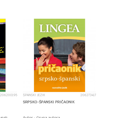
DODAJ U KORPU
UPOREDI
206200195
ŠPANSKI JEZIK
206273417
SRPSKO-ŠPANSKI PRIČAONIK
ynak
Autor :
Grupa autora