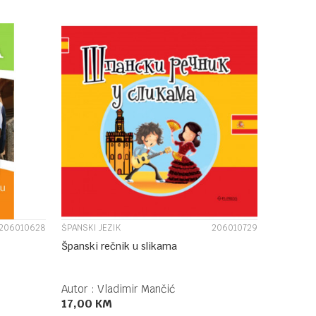
DODAJ U KORPU
UPOREDI
206010628
ŠPANSKI JEZIK
206010729
Španski rečnik u slikama
Autor :
Vladimir Mančić
17,00
KM