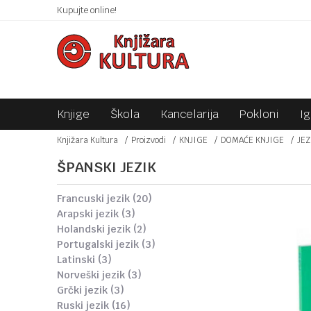
 10KM!
Kupujte online!
SIGURNO PLAĆANJE PLATNIM KARTICAMA!
Knjige
Škola
Kancelarija
Pokloni
I
Knjižara Kultura
Proizvodi
KNJIGE
DOMAĆE KNJIGE
JEZ
ŠPANSKI JEZIK
francuski jezik
(20)
arapski jezik
(3)
holandski jezik
(2)
portugalski jezik
(3)
latinski
(3)
norveški jezik
(3)
grčki jezik
(3)
ruski jezik
(16)