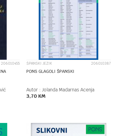
UPOREDI
206010455
ŠPANSKI JEZIK
206010387
ČNA
PONS GLAGOLI ŠPANSKI
vić
Autor :
Jolanda Madarnas Acenja
3,70
KM
DODAJ U KORPU