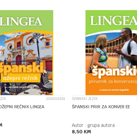
DODAJ U KORPU
UPOREDI
UPOREDI
ZIK
206010651
ŠPANSKI JEZIK
DŽEPNI REČNIK LINGEA
ŠPANSKI PRIR ZA KONVER EE
M
Autor :
grupa autora
8,50
KM