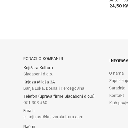
24,50
K
PODACI O KOMPANIJI
INFORMA
Knjižara Kultura
O nama
Sladaboni d.o.o.
Zaposlenj
Knjaza Miloša 3A
Saradnja
Banja Luka, Bosna i Hercegovina
Kontakt
Telefon (uprava firme Sladaboni d.o.o)
051 303 460
Klub povje
Email:
e-knjizara@knjizarakultura.com
Račun