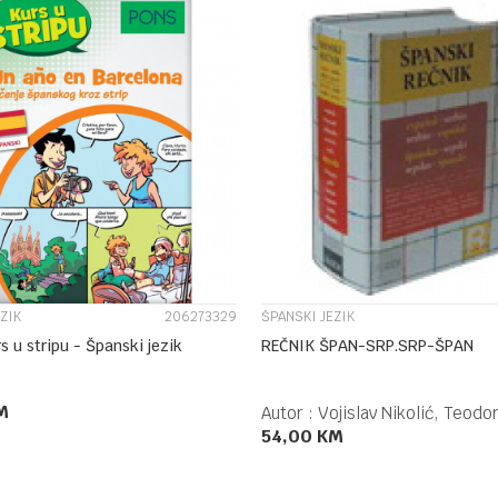
UPOREDI
UPOREDI
ZIK
206273329
ŠPANSKI JEZIK
s u stripu - Španski jezik
REČNIK ŠPAN-SRP.SRP-ŠPAN
M
Autor :
Vojislav Nikolić, Teodor
54,00
KM
DODAJ U KORPU