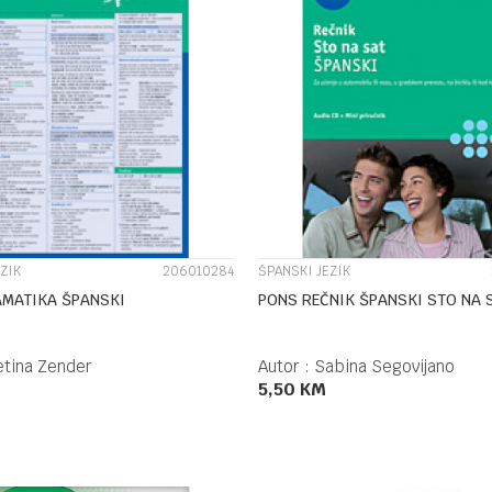
UPOREDI
UPOREDI
ZIK
206010284
ŠPANSKI JEZIK
AMATIKA ŠPANSKI
PONS REČNIK ŠPANSKI STO NA 
etina Zender
Autor :
Sabina Segovijano
5,50
KM
DODAJ U KORPU
DODAJ U KORPU