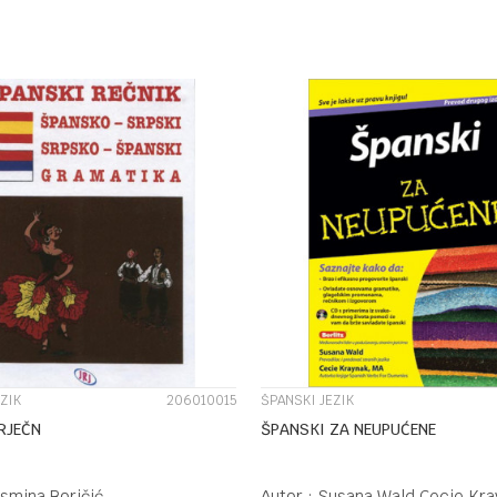
DODAJ U KORPU
DODAJ U KORPU
UPOREDI
UPOREDI
ZIK
206010015
ŠPANSKI JEZIK
RJEČN
ŠPANSKI ZA NEUPUĆENE
asmina Boričić
Autor :
Susana Wald Cecie Kra