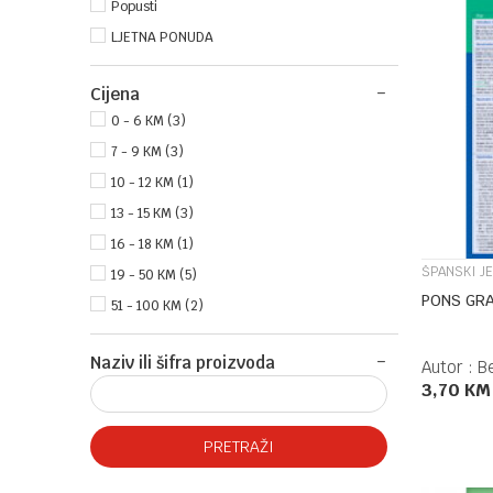
Popusti
LJETNA PONUDA
Cijena
0 - 6 KM (3)
7 - 9 KM (3)
10 - 12 KM (1)
13 - 15 KM (3)
16 - 18 KM (1)
ŠPANSKI JE
19 - 50 KM (5)
PONS GR
51 - 100 KM (2)
Naziv ili šifra proizvoda
Autor :
B
3,70
KM
PRETRAŽI