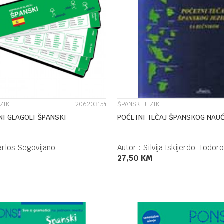
UPOREDI
UPOREDI
ZIK
206203154
ŠPANSKI JEZIK
NI GLAGOLI ŠPANSKI
POČETNI TEČAJ ŠPANSKOG NAU
arlos Segovijano
Autor :
Silvija Iskijerdo-Todoro
27,50
KM
DODAJ U KORPU
DODAJ U KORPU