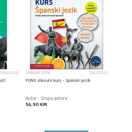
UPOREDI
206010293
ŠPANSKI JEZIK
206273323
SAT
PONS slikovni kurs - španski jezik
Autor :
Grupa autora
56,90
KM
DODAJ U KORPU