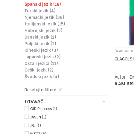
španski jezik
(18)
turski jezik
(4)
njemački jezik
(36)
italijanski jezik
(15)
hebrejski jezik
(2)
danski jezik
(2)
poljski jezik
(2)
kineski jezik
(3)
ŠPANSKI JE
japanski jezik
(2)
GLAGOLSK
ostali jezici
(11)
češki jezik
(2)
švedski jezik
(4)
Autor :
D
9,30
KM
Resetujte filtere
IZDAVAČ
GID Pi-press (1)
JASEN (1)
JRJ (1)