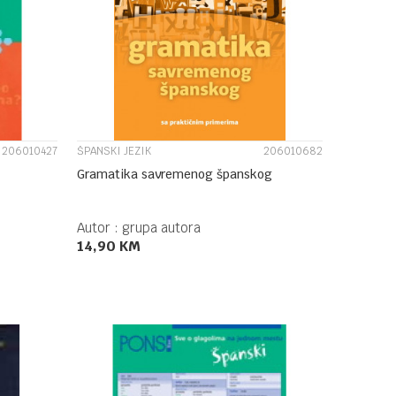
UPOREDI
206010427
ŠPANSKI JEZIK
206010682
Gramatika savremenog španskog
Autor :
grupa autora
14,90
KM
DODAJ U KORPU