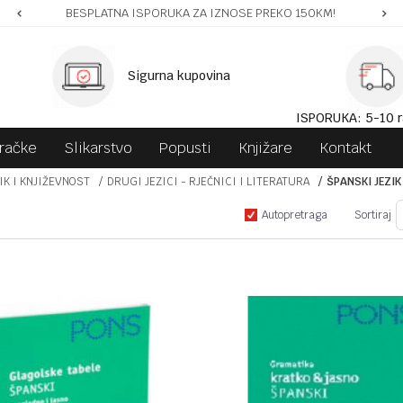
BESPLATNA ISPORUKA ZA IZNOSE PREKO 150KM!
Sigurna kupovina
ISPORUKA: 5-10 r
gračke
Slikarstvo
Popusti
Knjižare
Kontakt
IK I KNJIŽEVNOST
DRUGI JEZICI - RJEČNICI I LITERATURA
ŠPANSKI JEZIK
Autopretraga
Sortiraj