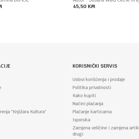
M
45,50
KM
DODAJ U KORPU
DODAJ U KORPU
CIJE
KORISNIČKI SERVIS
Uslovi korišćenja i prodaje
e
Politika privatnosti
Kako kupiti
Načini plaćanja
renja "Knjižara Kultura"
Plaćanje karticama
Isporuka
Zamjena veličine i zamjena artik
drugi