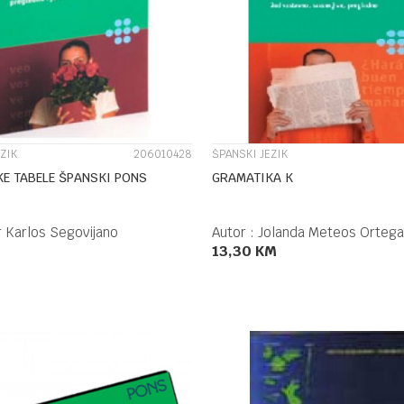
UPOREDI
UPOREDI
ZIK
206010428
ŠPANSKI JEZIK
E TABELE ŠPANSKI PONS
GRAMATIKA K
r Karlos Segovijano
Autor :
Jolanda Meteos Ortega
13,30
KM
DODAJ U KORPU
DODAJ U KORPU