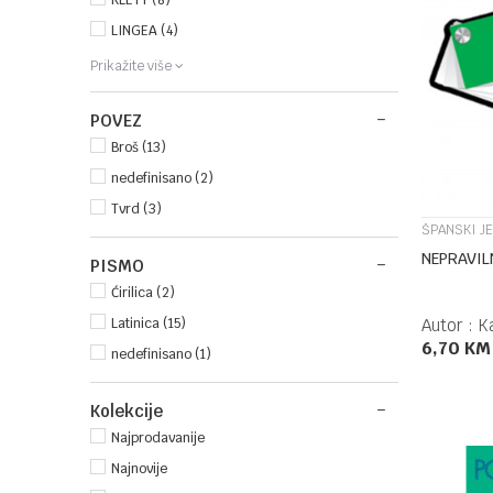
KLETT (8)
LINGEA (4)
Prikažite više
POVEZ
Broš (13)
nedefinisano (2)
Tvrd (3)
ŠPANSKI JE
NEPRAVIL
PISMO
Ćirilica (2)
Autor :
K
Latinica (15)
6,70
KM
nedefinisano (1)
Kolekcije
Najprodavanije
Najnovije