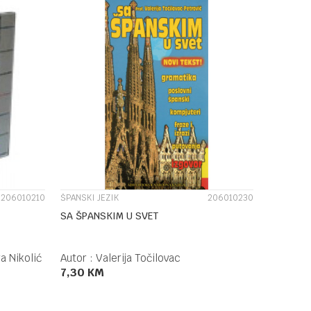
UPOREDI
206010210
ŠPANSKI JEZIK
206010230
SA ŠPANSKIM U SVET
a Nikolić
Autor :
Valerija Točilovac
7,30
KM