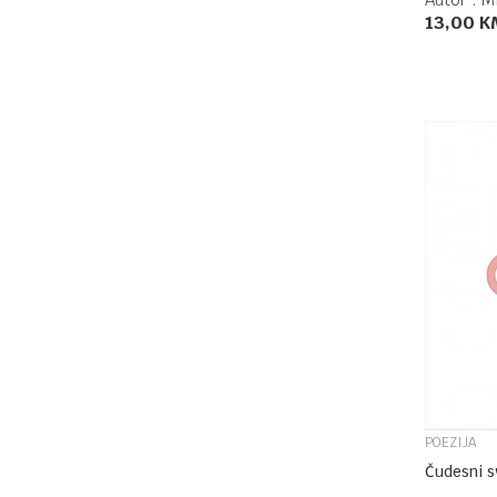
13,00
K
POEZIJA
Čudesni sv