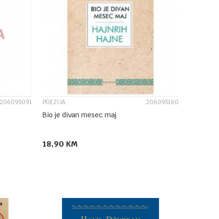
UPOREDI
206095091
POEZIJA
206095160
Bio je divan mesec maj
18,90
KM
DODAJ U KORPU