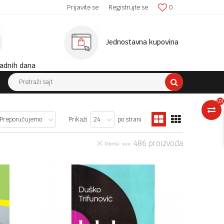
SIGURNA ISPORUKA!
Prijavite se
Registrujte se
0
MINIM
Jednostavna kupovina
adnih dana
Pretraži sajt
(
0
)
Prikaži
po strani
486
proizvoda
Obriši sve