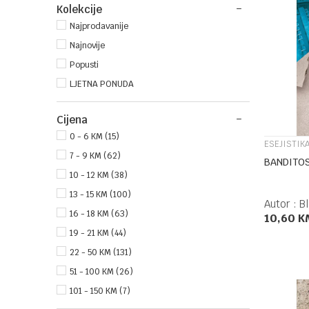
Kolekcije
Najprodavanije
Najnovije
Popusti
LJETNA PONUDA
Cijena
0 - 6 KM (15)
ESEJISTIKA
7 - 9 KM (62)
BANDITOS
10 - 12 KM (38)
13 - 15 KM (100)
Autor :
B
16 - 18 KM (63)
10,60
K
19 - 21 KM (44)
22 - 50 KM (131)
51 - 100 KM (26)
101 - 150 KM (7)