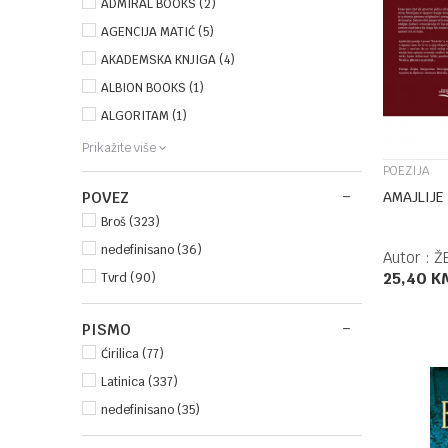
ADMIRAL BOOKS (2)
AGENCIJA MATIĆ (5)
AKADEMSKA KNJIGA (4)
ALBION BOOKS (1)
ALGORITAM (1)
Prikažite više
POEZIJA
AMAJLIJE
POVEZ
Broš (323)
nedefinisano (36)
Autor :
Ž
25,40
K
Tvrd (90)
PISMO
Ćirilica (77)
Latinica (337)
nedefinisano (35)