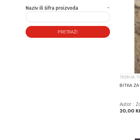
Naziv ili šifra proizvoda
PRETRAŽI
TEORIJA, T
BITKA ZA
Autor :
Zo
20,00
K