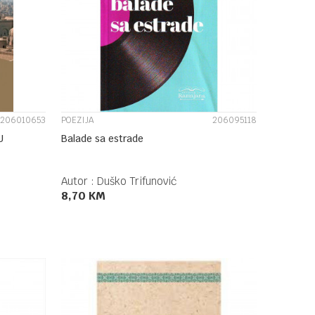
UPOREDI
206010653
POEZIJA
206095118
U
Balade sa estrade
Autor :
Duško Trifunović
8,70
KM
DODAJ U KORPU