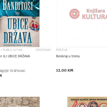
UPOREDI
UPOREDI
 I PUBLICISTIKA
206203461
POEZIJA
I ILI UBICE DRŽAVA
Beskraj u trenu
12,00
KM
lagoje Grahovac
M
DODAJ U KORPU
DODAJ U KORPU