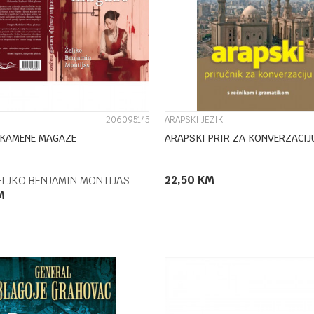
UPOREDI
UPOREDI
206095145
ARAPSKI JEZIK
 KAMENE MAGAZE
ARAPSKI PRIR ZA KONVERZACIJ
22,50
KM
ELJKO BENJAMIN MONTIJAS
M
DODAJ U KORPU
DODAJ U KORPU