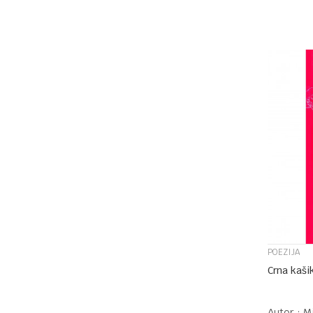
POEZIJA
Crna kaši
Autor :
M