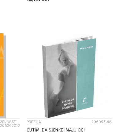
DODAJ U KORPU
UPOREDI
IŽEVNOSTI
POEZIJA
206095168
206202012
ĆUTIM, DA SJENKE IMAJU OČI