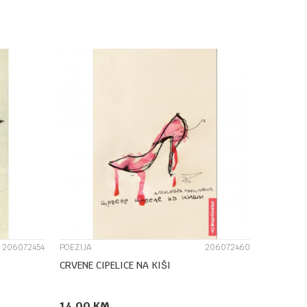
DODAJ U KORPU
UPOREDI
206072454
POEZIJA
206072460
CRVENE CIPELICE NA KIŠI
14,00
KM