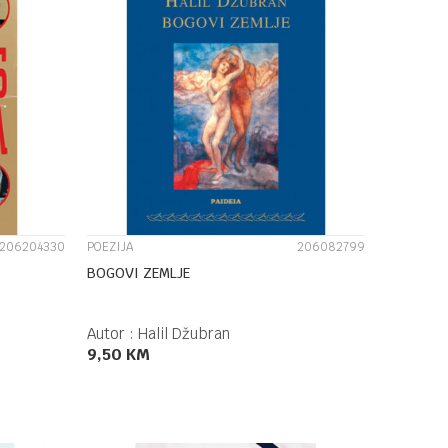
UPOREDI
206204330
POEZIJA
206082799
BOGOVI ZEMLJE
Autor :
Halil Džubran
9,50
KM
DODAJ U KORPU