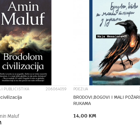
UPOREDI
UPOREDI
 I PUBLICISTIKA
206064059
POEZIJA
ivilizacija
BRODOVI,BOGOVI I MALI POŽARI
RUKAMA
14,00
KM
min Maluf
M
DODAJ U KORPU