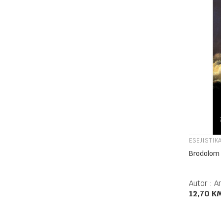
ESEJISTIKA
Brodolom c
Autor :
A
12,70
K