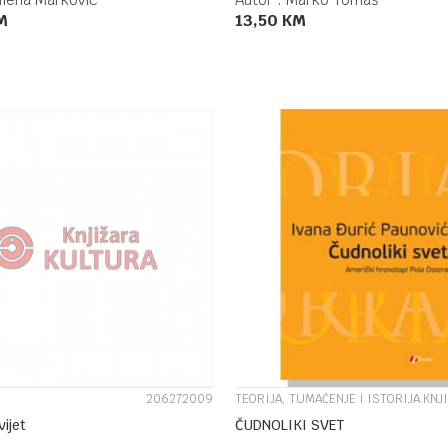
M
13,50
KM
DODAJ U KORPU
DODAJ U KORPU
UPOREDI
UPOREDI
206272009
TEORIJA, TUMAČENJE I ISTORIJA KNJ
ijet
ČUDNOLIKI SVET