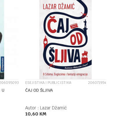
UPOREDI
206095093
ESEJISTIKA I PUBLICISTIKA
206071954
 U
ČAJ OD ŠLJIVA
Autor :
Lazar Džamić
10,60
KM