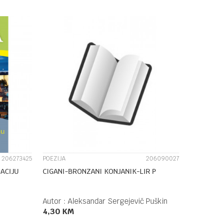
DODAJ U KORPU
UPOREDI
206273425
POEZIJA
206090027
ACIJU
CIGANI-BRONZANI KONJANIK-LIR P
Autor :
Aleksandar Sergejevič Puškin
4,30
KM