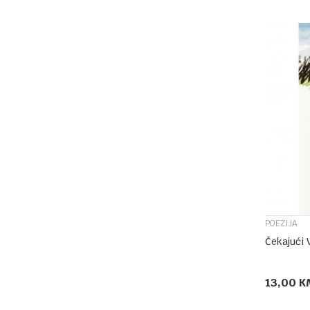
POEZIJA
Čekajući 
13,00
K