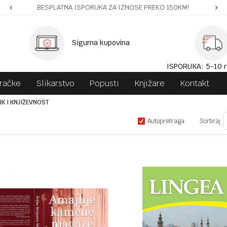
BESPLATNA ISPORUKA ZA IZNOSE PREKO 150KM!
Sigurna kupovina
ISPORUKA: 5-10 r
gračke
Slikarstvo
Popusti
Knjižare
Kontakt
IK I KNJIŽEVNOST
Autopretraga
Sortiraj