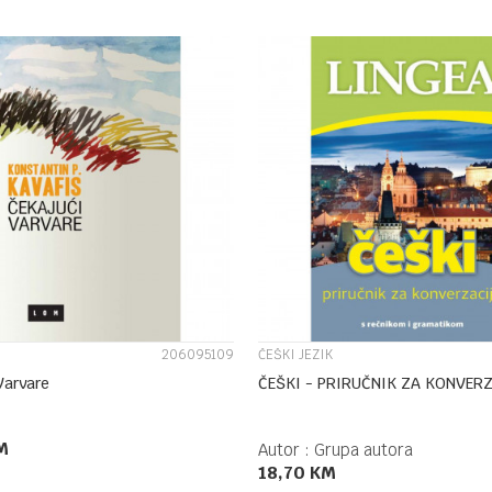
DODAJ U KORPU
UPOREDI
UPOREDI
206095109
ČEŠKI JEZIK
Varvare
ČEŠKI - PRIRUČNIK ZA KONVERZ
M
Autor :
Grupa autora
18,70
KM