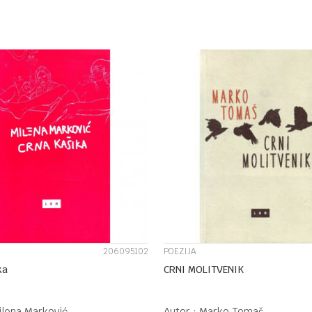
DODAJ U KORPU
DODAJ U KORPU
UPOREDI
UPOREDI
206095102
POEZIJA
ka
CRNI MOLITVENIK
ilena Marković
Autor :
Marko Tomaš