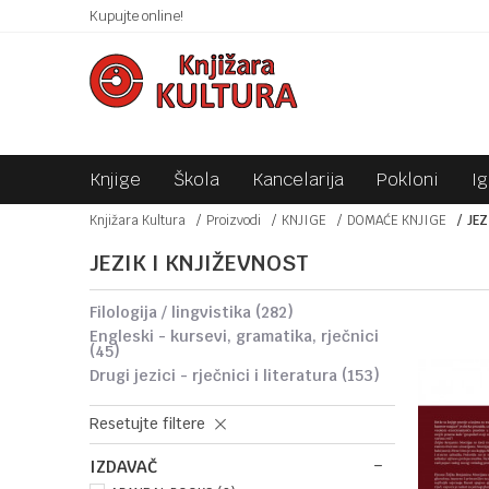
 10KM!
Kupujte online!
SIGURNO PLAĆANJE PLATNIM KARTICAMA!
Knjige
Škola
Kancelarija
Pokloni
I
Knjižara Kultura
Proizvodi
KNJIGE
DOMAĆE KNJIGE
JEZ
JEZIK I KNJIŽEVNOST
filologija / lingvistika
(282)
engleski - kursevi, gramatika, rječnici
(45)
drugi jezici - rječnici i literatura
(153)
Resetujte filtere
IZDAVAČ