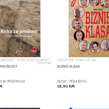
UPOREDI
UPOREDI
UMAČENJE I ISTORIJA KNJIŽEVNOSTI
ESEJISTIKA I PUBLICISTIKA
206072417
 PROŠLOST
BIZNIS KLASA
ran Milutinović
Autor :
Miša Brkić
M
18,90
KM
DODAJ U KORPU
DODAJ U KORPU