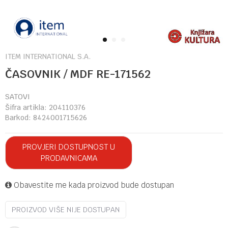
1
2
3
ITEM INTERNATIONAL S.A.
ČASOVNIK / MDF RE-171562
SATOVI
Šifra artikla:
204110376
Barkod:
8424001715626
PROVJERI DOSTUPNOST U
PRODAVNICAMA
Obavestite me kada proizvod bude dostupan
PROIZVOD VIŠE NIJE DOSTUPAN