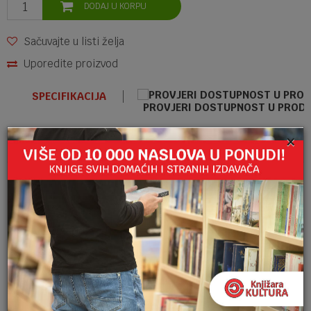
DODAJ U KORPU
Sačuvajte u listi želja
Uporedite proizvod
SPECIFIKACIJA
PROVJERI DOSTUPNOST U PROD
×
Kategorija
SATOVI
Brend
MIQUELRIUS DIFFUSION . S.A.
Ime/Nadimak
SLIČNI PROIZVODI
Email
SATOVI
SAT SA ALARMOM B2F BUNNY 13258
14,40
KM
Poruka