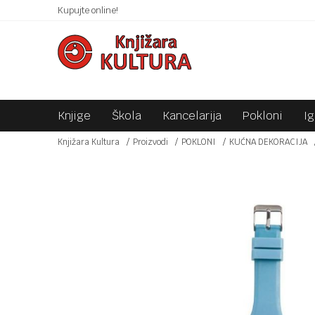
 10KM!
Kupujte online!
SIGURNO PLAĆANJE PLATNIM KARTICAMA!
Knjige
Škola
Kancelarija
Pokloni
I
Knjižara Kultura
Proizvodi
POKLONI
KUĆNA DEKORACIJA