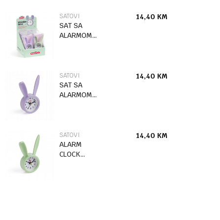
SATOVI
14,40
KM
SAT SA
ALARMOM
B2F BUNNY
13258
SATOVI
14,40
KM
SAT SA
ALARMOM
BUNNY
LILLAC B2F
SATOVI
14,40
KM
ALARM
CLOCK
BUNNY GREEN
B2F