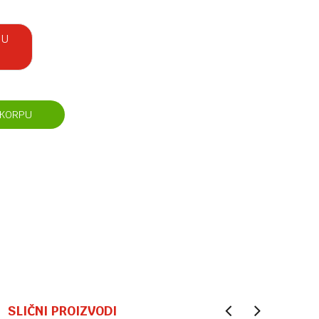
 U
 KORPU
SLIČNI PROIZVODI