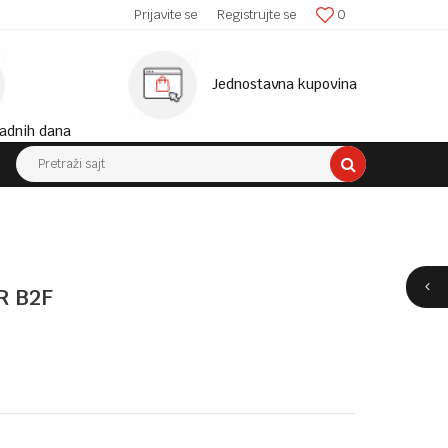
SIGURNA ISPORUKA!
Prijavite se
Registrujte se
0
MINIM
Jednostavna kupovina
adnih dana
Pretraži sajt
R B2F