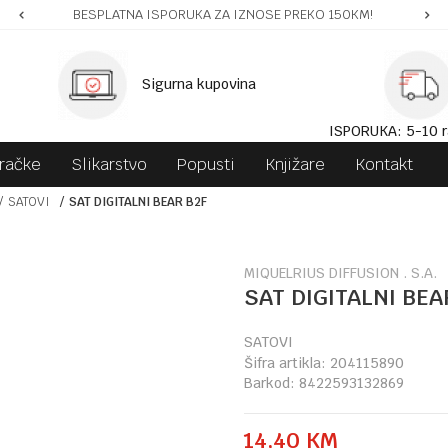
BESPLATNA ISPORUKA ZA IZNOSE PREKO 150KM!
Sigurna kupovina
ISPORUKA: 5-10 r
gračke
Slikarstvo
Popusti
Knjižare
Kontakt
SATOVI
SAT DIGITALNI BEAR B2F
MIQUELRIUS DIFFUSION . S.A.
SAT DIGITALNI BEA
SATOVI
Šifra artikla:
204115890
Barkod:
8422593132869
14,40
KM