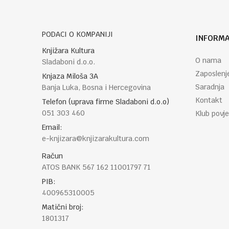
PODACI O KOMPANIJI
INFORMA
POŠALJI
Knjižara Kultura
O nama
Sladaboni d.o.o.
Zaposlenj
Knjaza Miloša 3A
Saradnja
Banja Luka, Bosna i Hercegovina
Kontakt
Telefon (uprava firme Sladaboni d.o.o)
051 303 460
Klub povje
Email:
e-knjizara@knjizarakultura.com
Račun
ATOS BANK 567 162 11001797 71
PIB:
400965310005
Matični broj:
1801317