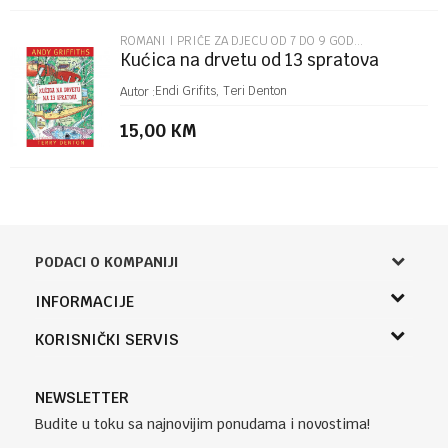
ROMANI I PRIČE ZA DJECU OD 7 DO 9 GODINA
Kućica na drvetu od 13 spratova
Endi Grifits, Teri Denton
Autor :
15,00
KM
PODACI O KOMPANIJI
Knjižara Kultura
INFORMACIJE
Sladaboni d.o.o.
O nama
KORISNIČKI SERVIS
Knjaza Miloša 3A
Zaposlenje
Banja Luka, Bosna i Hercegovina
Uslovi korišćenja i prodaje
Saradnja
Telefon (uprava firme Sladaboni d.o.o)
Politika privatnosti
NEWSLETTER
Kontakt
051 303 460
Kako kupiti
Budite u toku sa najnovijim ponudama i novostima!
Klub povjerenja "Knjižara Kultura"
Email:
Načini plaćanja