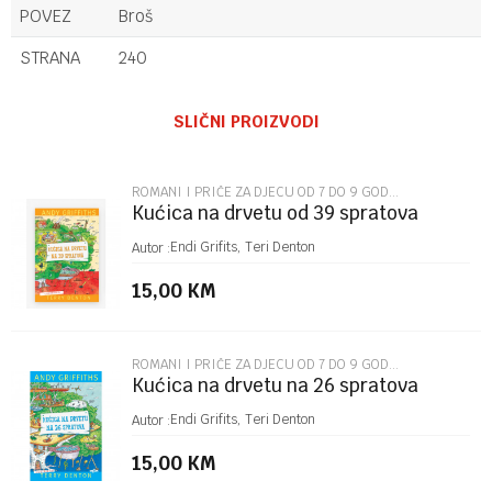
POVEZ
Broš
STRANA
240
Ime/Nadimak
SLIČNI PROIZVODI
Email
ROMANI I PRIČE ZA DJECU OD 7 DO 9 GODINA
Kućica na drvetu od 39 spratova
Poruka
Endi Grifits, Teri Denton
Autor :
15,00
KM
ROMANI I PRIČE ZA DJECU OD 7 DO 9 GODINA
Kućica na drvetu na 26 spratova
POŠALJI
Endi Grifits, Teri Denton
Autor :
15,00
KM