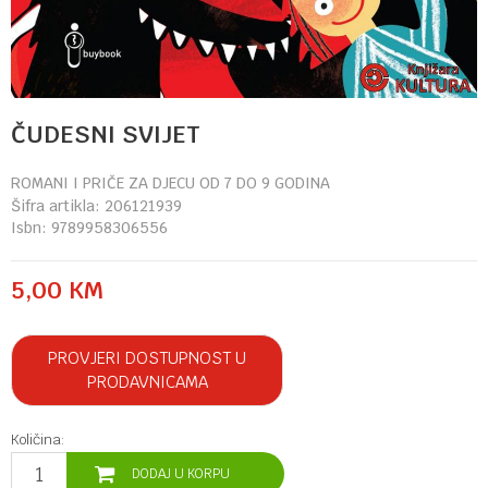
ČUDESNI SVIJET
ROMANI I PRIČE ZA DJECU OD 7 DO 9 GODINA
Šifra artikla:
206121939
Isbn:
9789958306556
5,00
KM
PROVJERI DOSTUPNOST U
PRODAVNICAMA
Količina:
DODAJ U KORPU