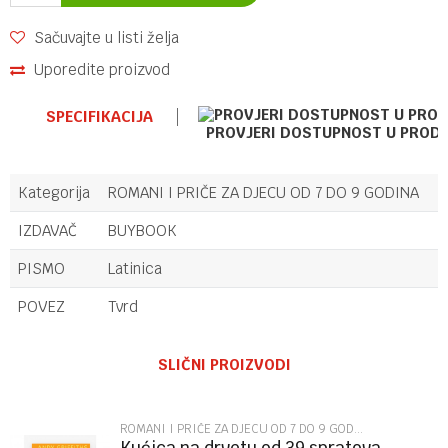
Sačuvajte u listi želja
Uporedite proizvod
SPECIFIKACIJA
PROVJERI DOSTUPNOST U PROD
Kategorija
ROMANI I PRIČE ZA DJECU OD 7 DO 9 GODINA
IZDAVAČ
BUYBOOK
PISMO
Latinica
POVEZ
Tvrd
Ime/Nadimak
SLIČNI PROIZVODI
Email
ROMANI I PRIČE ZA DJECU OD 7 DO 9 GODINA