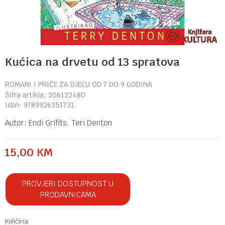
Kućica na drvetu od 13 spratova
ROMANI I PRIČE ZA DJECU OD 7 DO 9 GODINA
Šifra artikla:
206122480
Isbn:
9789926351731
Autor:
Endi Grifits, Teri Denton
15,00
KM
PROVJERI DOSTUPNOST U
PRODAVNICAMA
Količina: