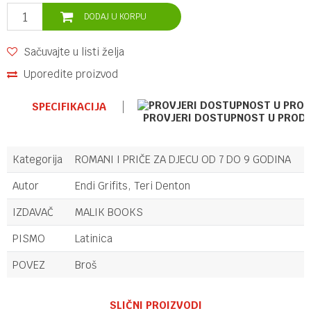
DODAJ U KORPU
Sačuvajte u listi želja
Uporedite proizvod
SPECIFIKACIJA
PROVJERI DOSTUPNOST U PROD
Kategorija
ROMANI I PRIČE ZA DJECU OD 7 DO 9 GODINA
Autor
Endi Grifits, Teri Denton
IZDAVAČ
MALIK BOOKS
PISMO
Latinica
POVEZ
Broš
Ime/Nadimak
SLIČNI PROIZVODI