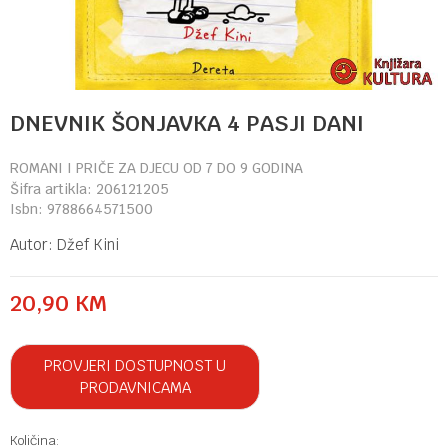
DNEVNIK ŠONJAVKA 4 PASJI DANI
ROMANI I PRIČE ZA DJECU OD 7 DO 9 GODINA
Šifra artikla:
206121205
Isbn:
9788664571500
Autor:
Džef Kini
20,90
KM
PROVJERI DOSTUPNOST U
PRODAVNICAMA
Količina: