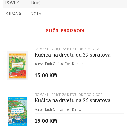
POVEZ
Broš
STRANA
2015
Ime/Nadimak
SLIČNI PROIZVODI
Email
ROMANI I PRIČE ZA DJECU OD 7 DO 9 GODINA
Kućica na drvetu od 39 spratova
Poruka
Endi Grifits, Teri Denton
Autor :
15,00
KM
ROMANI I PRIČE ZA DJECU OD 7 DO 9 GODINA
Kućica na drvetu na 26 spratova
POŠALJI
Endi Grifits, Teri Denton
Autor :
15,00
KM