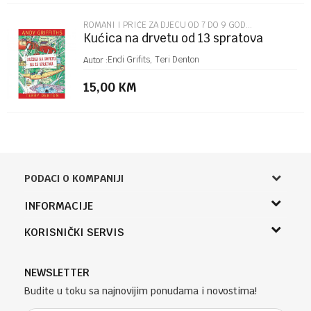
ROMANI I PRIČE ZA DJECU OD 7 DO 9 GODINA
Kućica na drvetu od 13 spratova
Endi Grifits, Teri Denton
Autor :
15,00
KM
PODACI O KOMPANIJI
Knjižara Kultura
INFORMACIJE
Sladaboni d.o.o.
O nama
KORISNIČKI SERVIS
Knjaza Miloša 3A
Zaposlenje
Banja Luka, Bosna i Hercegovina
Uslovi korišćenja i prodaje
Saradnja
Telefon (uprava firme Sladaboni d.o.o)
Politika privatnosti
NEWSLETTER
Kontakt
051 303 460
Kako kupiti
Budite u toku sa najnovijim ponudama i novostima!
Klub povjerenja "Knjižara Kultura"
Email:
Načini plaćanja