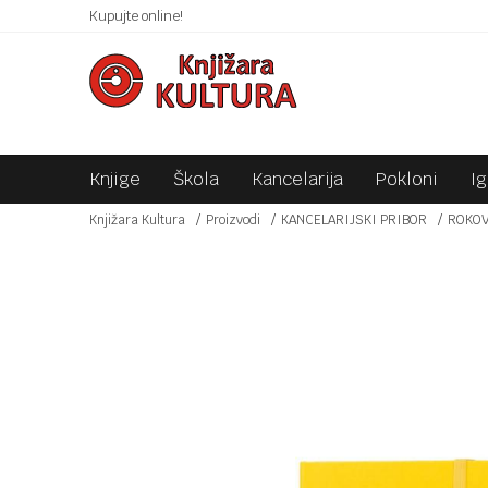
 10KM!
Kupujte online!
SIGURNO PLAĆANJE PLATNIM KARTICAMA!
Knjige
Škola
Kancelarija
Pokloni
I
Knjižara Kultura
Proizvodi
KANCELARIJSKI PRIBOR
ROKOV