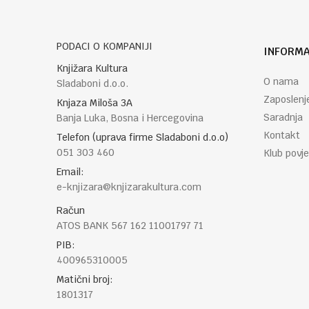
PODACI O KOMPANIJI
INFORMA
POŠALJI
Knjižara Kultura
O nama
Sladaboni d.o.o.
Zaposlenj
Knjaza Miloša 3A
Saradnja
Banja Luka, Bosna i Hercegovina
Kontakt
Telefon (uprava firme Sladaboni d.o.o)
051 303 460
Klub povje
Email:
e-knjizara@knjizarakultura.com
Račun
ATOS BANK 567 162 11001797 71
PIB:
400965310005
Matični broj:
1801317