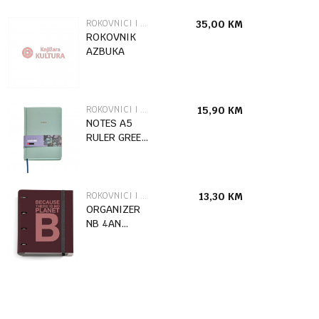
ROKOVNICI I ADRESARI
35,00
KM
ROKOVNIK
AZBUKA
ROKOVNICI I ADRESARI
15,90
KM
NOTES A5
RULER GREEN
GOLDEN
JAZMIN
MR8307
ROKOVNICI I ADRESARI
13,30
KM
ORGANIZER
NB 4AN
35mm BURG
ECOALF