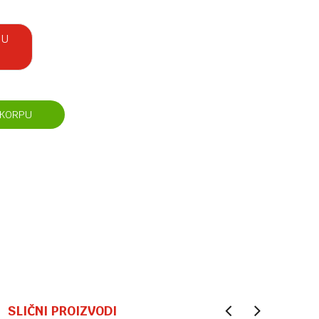
 U
 KORPU
SLIČNI PROIZVODI