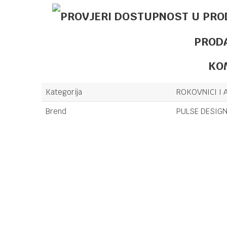
PROD
KO
Kategorija
ROKOVNICI I 
Brend
PULSE DESIG
Ime/Nadimak
Poruka