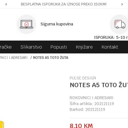
BESPLATNA ISPORUKA ZA IZNOSE PREKO 150KM!
Sigurna kupovina
ISPORUKA: 5-10 r
gračke
Slikarstvo
Popusti
Knjižare
Kontakt
NICI I ADRESARI
NOTES A5 TOTO ŽUTA
PULSE DESIGN
NOTES A5 TOTO ŽU
ROKOVNICI I ADRESARI
Šifra artikla:
202121119
Barkod:
202121119
8,10
KM