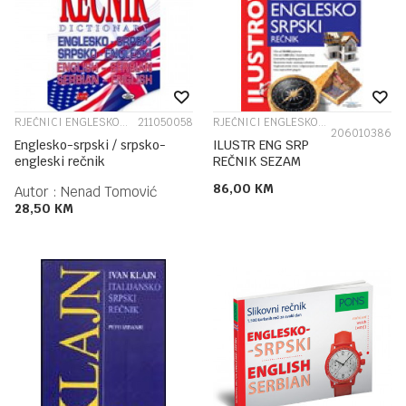
RJEČNICI ENGLESKOG JEZIKA
211050058
RJEČNICI ENGLESKOG JEZIKA
206010386
Englesko-srpski / srpsko-
ILUSTR ENG SRP
engleski rečnik
REČNIK SEZAM
86,00
KM
Autor :
Nenad Tomović
28,50
KM