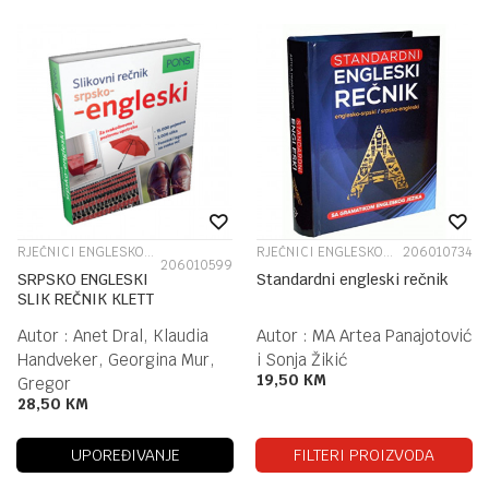
RJEČNICI ENGLESKOG JEZIKA
RJEČNICI ENGLESKOG JEZIKA
206010734
206010599
SRPSKO ENGLESKI
Standardni engleski rečnik
SLIK REČNIK KLETT
Autor :
Anet Dral, Klaudia
Autor :
MA Artea Panajotović
Handveker, Georgina Mur,
i Sonja Žikić
19,50
KM
Gregor
28,50
KM
UPOREĐIVANJE
FILTERI PROIZVODA