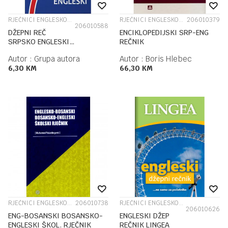
RJEČNICI ENGLESKOG JEZIKA
RJEČNICI ENGLESKOG JEZIKA
206010379
206010588
DŽEPNI REČ
ENCIKLOPEDIJSKI SRP-ENG
SRPSKO ENGLESKI
REČNIK
JASEN
Autor :
Grupa autora
Autor :
Boris Hlebec
6,30
KM
66,30
KM
RJEČNICI ENGLESKOG JEZIKA
206010738
RJEČNICI ENGLESKOG JEZIKA
206010626
ENG-BOSANSKI BOSANSKO-
ENGLESKI DŽEP
ENGLESKI ŠKOL. RJEČNIK
REČNIK LINGEA