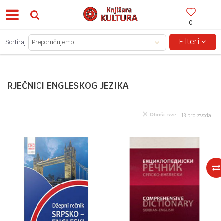
0
BESPLATNA ISPORUKA ZA IZNOSE PREKO 150KM!
Filteri
Sortiraj
RJEČNICI ENGLESKOG JEZIKA
Obriši sve
18
proizvoda