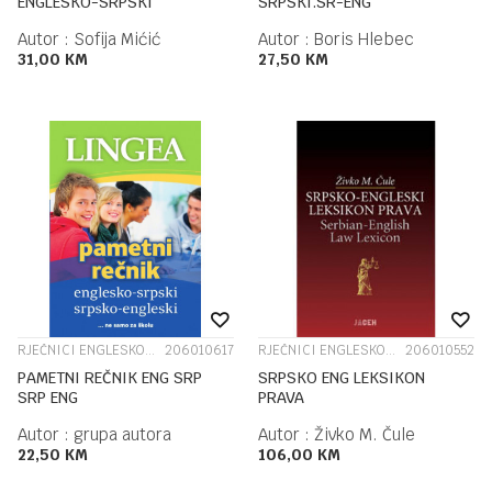
ENGLESKO-SRPSKI
SRPSKI.SR-ENG
Autor :
Sofija Mićić
Autor :
Boris Hlebec
31,00
KM
27,50
KM
RJEČNICI ENGLESKOG JEZIKA
206010617
RJEČNICI ENGLESKOG JEZIKA
206010552
PAMETNI REČNIK ENG SRP
SRPSKO ENG LEKSIKON
SRP ENG
PRAVA
Autor :
grupa autora
Autor :
Živko M. Čule
22,50
KM
106,00
KM